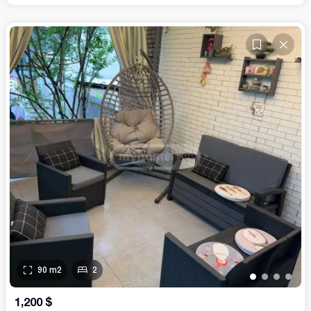
90
m2
2
•
•
•
•
1,200
$