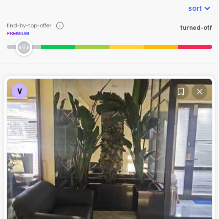
sort
find-by-top-offer
turned-off
V