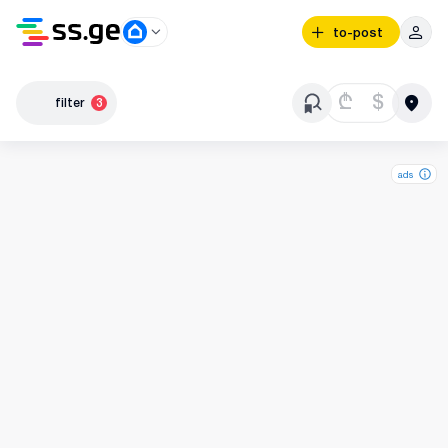
to-post
₾
$
filter
3
ads