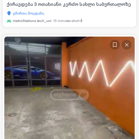
ქირავდება 3 ოთახიანი კერძო სახლი საბურთალოზე
გმირთა მოედანი,
metroStations.tech_uni
15
minutes-short