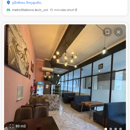
გმირთა მოედანი,
metroStations.tech_uni
15
minutes-short
90
m2
•
•
•
•