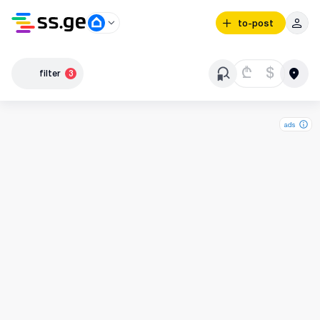
to-post
₾
$
filter
3
ads