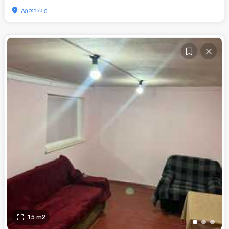
გეთიას ქ.
15
m2
•
•
•