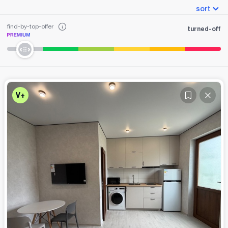
sort
find-by-top-offer
turned-off
V+