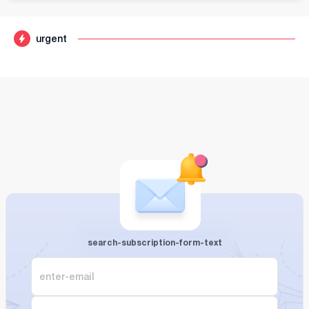
urgent
search-subscription-form-text