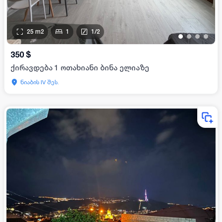
25
m2
1
1
/
2
•
•
•
•
350
$
ქირავდება 1 ოთახიანი ბინა ელიაზე
ნიაბის IV შეს.