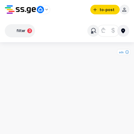
to-post
₾
$
filter
3
ads