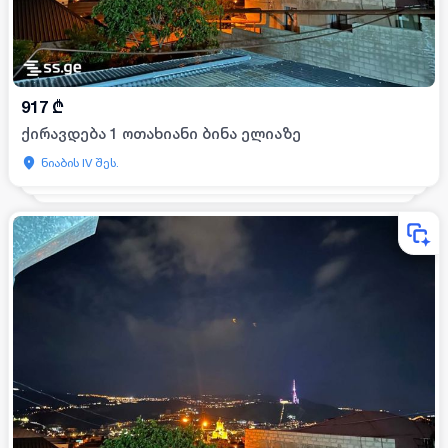
917
₾
ქირავდება 1 ოთახიანი ბინა ელიაზე
ნიაბის IV შეს.