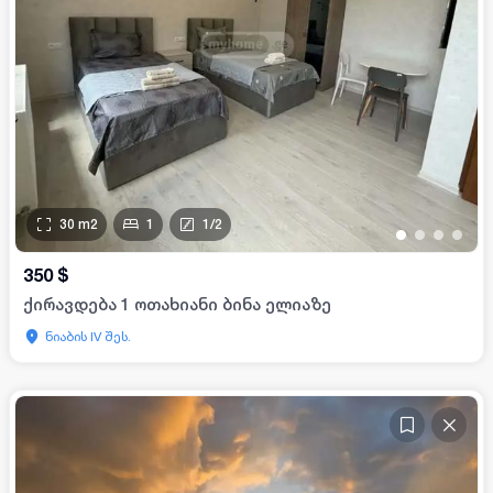
30
m2
1
1
/
2
•
•
•
•
350
$
ქირავდება 1 ოთახიანი ბინა ელიაზე
ნიაბის IV შეს.