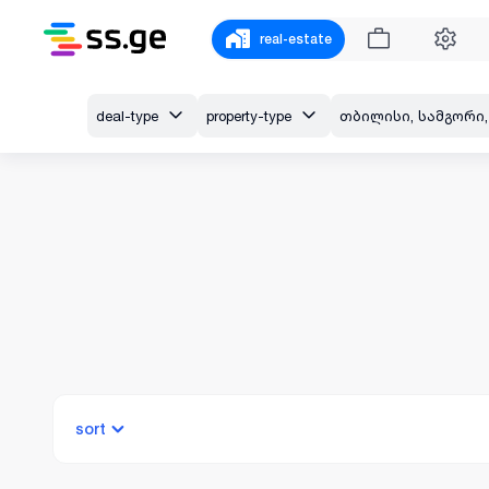
real-estate
deal-type
property-type
sort