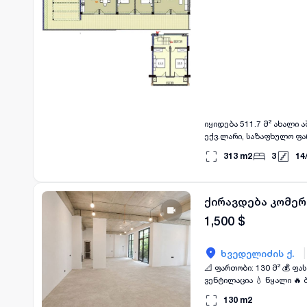
იყიდება 511.7 მ² ახალი 
ექვ.ლარი, საზაფხულო ფარ
საცხოვრებელ სივრცეს, 
313
m2
3
14
ქალაქის ინფრასტრუქტურ
ხარისხის მასალებით არ
მითითებულ ნომერზე
ქირავდება კომერ
1,500
$
|
ხვედელიძის ქ.
📐 ფართობი: 130 მ² 💰 ფასი: 1,500 $/თვეში ობიექტის მახასიათებლები
ვენტილაცია 💧 წყალი 🔥 ბუნებრივი გაზი 
სილამაზის სალონისთვის ✅
130
m2
დალაპარაკების შემთხვე