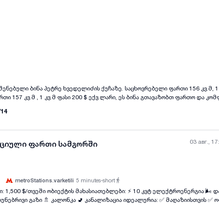
all-photos
+
(
0
)
აშენებული ბინა პეტრე ხვედელიძის ქუჩაზე. საცხოვრებელი ფართი 156 კვ.მ, 1 
თი 157 კვ.მ , 1 კვ.მ ფასი 200 $ ექვ.ლარი, ეს ბინა გთავაზობთ ფართო და კ
რომელიც იდეალურია ოჯახისთვის. მდებარეობა უზრუნველყოფს სიმშვიდეს დ
/
14
აზე მარტივ წვდომას. შენობა თანამედროვე სტანდარტებით არის აშენებული
ის დასრულებული. დაინტერესების შემთხვევაში გთხოვთ დამიკავშირდეთ გა
03 авг., 17
ციული ფართი სამგორში
metroStations.varketili
5
minutes-short
: ⚡ 10 კვტ ელექტროენერგია 🌬️ დამონტაჟებული
all-photos
+
(
5
)
🚿 კალონკა 🚽 კანალიზაცია იდეალურია: ✅ მაღაზიისთვის ✅ ოფისისთვის ✅
 კაფისთვის ✅ აფთიაქისთვის ✅ კლინიკისთვის ✅ სხვა კომერციული საქმიანობი
ვაში შესაძლებელია საშეღავათო პერიოდის შეთანხმებაც, რათა ფართის მოწ