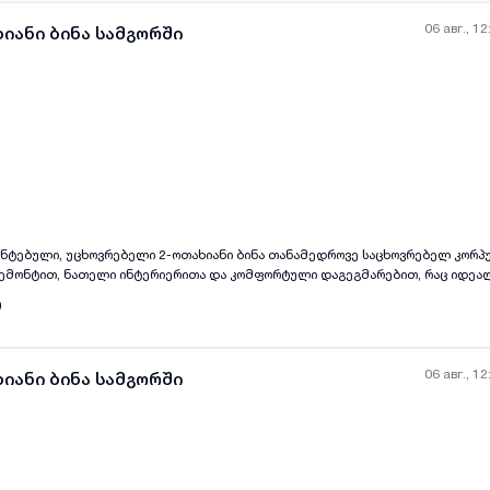
06 авг., 12
იანი ბინა სამგორში
all-photos
+
(
3
)
ნტებული, უცხოვრებელი 2-ოთახიანი ბინა თანამედროვე საცხოვრებელ კორპუ
 რემონტით, ნათელი ინტერიერითა და კომფორტული დაგეგმარებით, რაც იდეა
0
ურვილის შემთხვევაში შესაძლებელია დამატებით განთავსდეს ერთი ორადგი
დასხვა მიმართულებით გადაადგილება. ახლომდებარე ტერიტორიაზე განთავს
ექტები და სხვა საჭირო დაწესებულებები. ბინა იდეალურია როგორც ერთი
06 авг., 12
იანი ბინა სამგორში
ყვილისთვის ან მცირე ოჯახისთვის, რომლებიც ეძებენ ახალ, მყუდრო და კომ