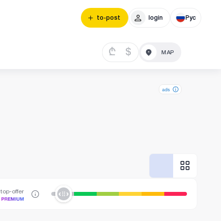
to-post
login
Рус
₾
$
ads
top-offer