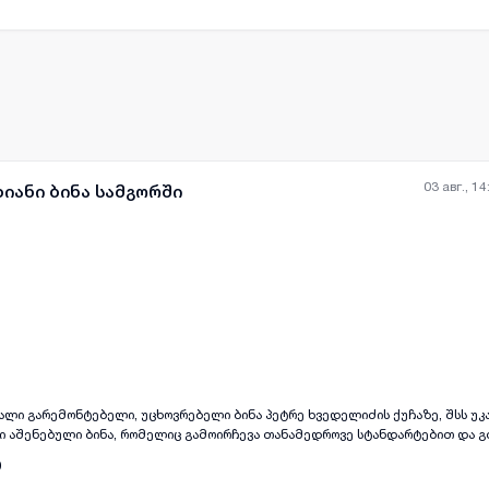
ამატებითი ინფორმაციისა და ობიექტის დასათვალიერებლად
 📞 დემეტრე
03 авг., 14
იანი ბინა სამგორში
all-photos
+
(
3
)
ალი გარემონტებელი, უცხოვრებელი ბინა პეტრე ხვედელიძის ქუჩაზე, შსს უკან
ლი აშენებული ბინა, რომელიც გამოირჩევა თანამედროვე სტანდარტებით და 
სივრცეს, არის უმაღლესი ხარისხის მასალით გარემონტებული. ბინა მდებარ
0
მ ვარკეთილიდან 3 წუთში, პეტრე ხვედელიძის ქუჩაზე, რაც უზრუნველყოფს 