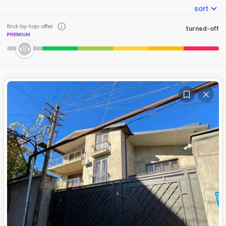
sort
find-by-top-offer
turned-off