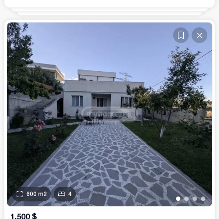
600
m2
4
•
•
•
•
1,500
$