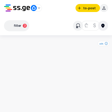
to-post
₾
$
filter
3
ads