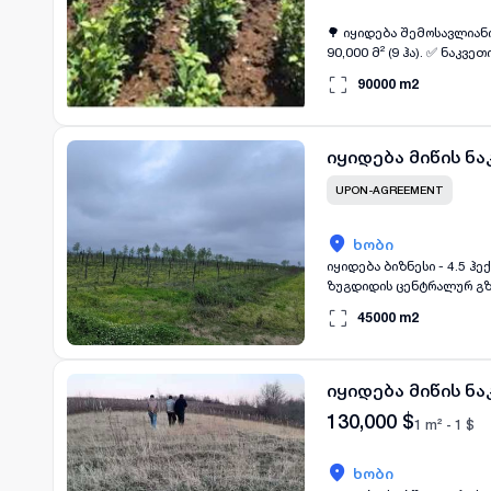
🌳 იყიდება შემოსავლიანი
90,000 მ² (9 ჰა). ✅ ნაკვეთის დეტალები: 4 ჰა - გაშენებული დაფნა (1 წლიანი ნე
თავისუფალი ფართი სამომავლო განვითარებისთვის. 💰 ფა
90000
m2
სამეურნეო ბიზნესი. დაფ
გამოყენების შესაძლებლ
იყიდება მიწის ნა
UPON-AGREEMENT
ხობი
იყიდება ბიზნესი - 4.5 ჰექტარი მიწა ხობ
ზუგდიდის ცენტრალურ გზაზე. მიწის აღწერილობა: სასოფლო-სამეურნეო დანიშნულების მიწა (ხობიდ
მანქანით). 1 ჰექტარზე 
45000
m2
წვეთოვანი სარწყავი სის
შემოღობილია. ტერიტორიი
წყლით ამარაგებს და ასე
ტერიტორიას ასევე აქვს 8
იყიდება მიწის ნა
დაირგო 70 ძირი ტყემალი 
130,000
$
1 m² -
1
$
ხობი