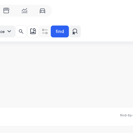
find
ace
find-by-