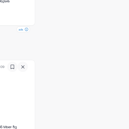
ზნესის
ads
ads
:09
 Viber-ზე