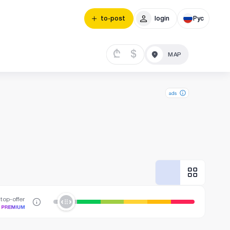
to-post
login
Рус
₾
$
ads
top-offer