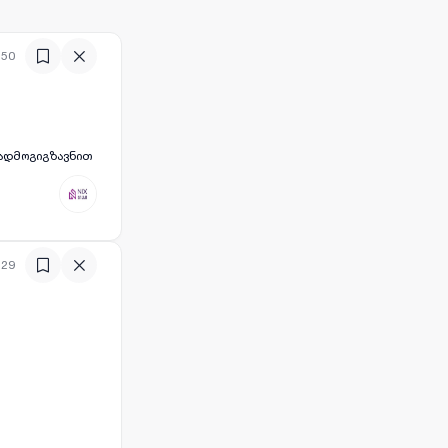
ს
:50
:29