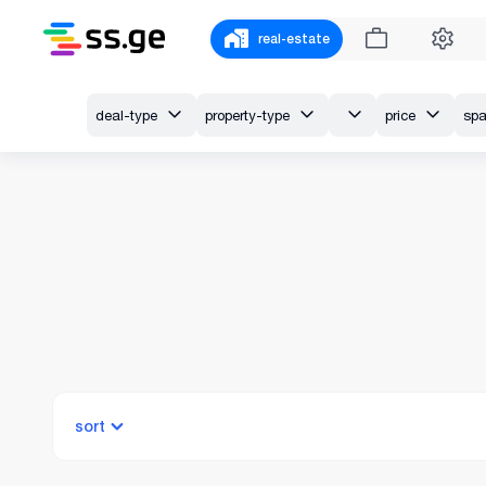
real-estate
deal-type
property-type
price
sp
sort