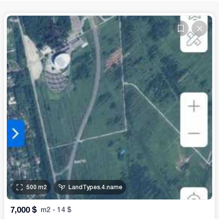
500
m2
LandTypes.4.name
7,000
$
m2
-
14
$