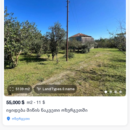
5139
m2
LandTypes.0.name
•
•
•
•
55,000
$
m2
-
11
$
იყიდება მიწის ნაკვეთი ოზურგეთში
ოზურგეთი