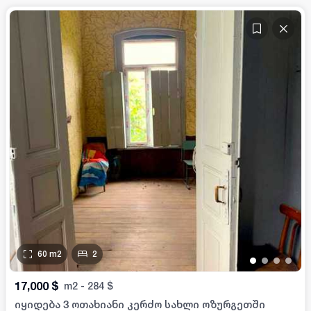
60
m2
2
•
•
•
•
17,000
$
m2
-
284
$
იყიდება 3 ოთახიანი კერძო სახლი ოზურგეთში