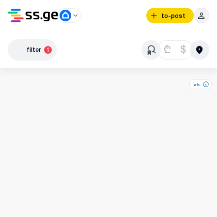
to-post
₾
$
filter
1
ads