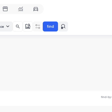
find
ace
find-by-