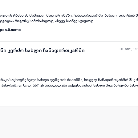
ალეთის ტბასთან მიმავალ მთავარ გზაზე, ჩანადირთკარში, ბაზალეთის ტბის
ადგილას როგორც სამოსახლოდ, ასევე საინვესტიციოდ.
pes.0.name
01 авг., 12
ანი კერძო სახლი ჩანადირთკარში
არაკი/საცხოვრებელი სახლი დუშეთის რაიონში, სოფელ ჩანადირთკარში! 🌟 ეძ
all-photos
+
(
7
)
 პანორამულ ხედებს? ეს წინადადება თქვენთვისაა! სახლი მდებარეობს პან
ამოირჩევა როგორც საუკეთესო ლოკაციით, ისე სამომავლო განვითარების პერსპ
ვ.მ. 🌳 მიწის ნაკვეთის ფართობი: 515 კვ.მ. (სასოფლო-სამეურნეო
🚰 კომუნიკაციები: წყლის და კანალიზაციის მილები ჩაყრილია;
ნალიზაციო ჭა. დასახლებას აქვს საკუთარი წყალი. 🔥 ცენტრალური გათბობა:
ა იატაკი: „სტიაშკას“ დასხმამდე სქლად ჩაყრილია
ოლაციისთვის), ჭერი მაქსიმალურად არის დათბილული და აკრულია გიფსოკარდო
 სამზარეულოს კუთხე. 🛣️ ინფრასტრუქტურა და უპირატესობები: 🚗 გზა: