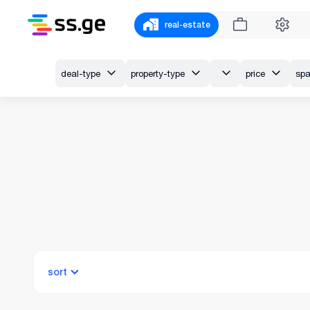
real-estate
deal-type
property-type
price
sp
sort