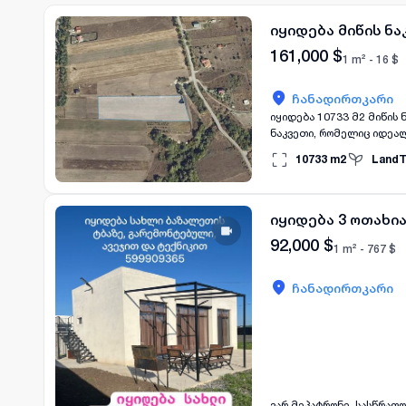
იყიდება მიწის ნ
161,000
$
1 m² -
16
$
ჩანადირთკარი
იყიდება 10733 მ2 მიწის
ნაკვეთი, რომელიც იდეალ
გრძელვადიანი ინვესტიცი
10733
m2
LandT
მიწათმოქმედებას. მისი
იქნება ეს მოსავლის მოყვ
თავისი პოტენციალით და
შემთხვევაში გთხოვთ დამიკავშირდე
იყიდება 3 ოთახი
ანი whatsapp.
92,000
$
1 m² -
767
$
ჩანადირთკარი
ვარ მეპატრონე. სასწრაფ