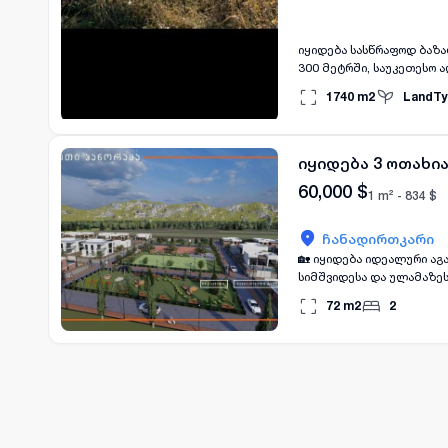
იყიდება სასწრაფოდ ბაზ
300 მეტრში, საუკეთესო 
1740
m2
LandTy
იყიდება 3 ოთახი
60,000
$
1 m² -
834
$
ჩანადირთკარი
🏡 იყიდება იდეალური აგ
სიმშვიდესა და ულამაზეს
დასახლებაში, რომელიც გ
72
m2
2
ძირითადი მახასიათებლები: 📐 სახლის ფართობი: 72 კ
დანიშნულების). 🛏️ საძინებელი: 2 ნათელი და მყუდრო საძინებელი. 🛁 სველი წერტილი: 1. 🌅 ტერასა: ულამაზესი
ხედებით გარემოზე. 🛠️ ტექნიკური დეტალები და ხარისხი (ურემონტო, მაგრამ მაღალი მზაობით): 🔌 ელექტროობა:
მთლიანი სახლი სრულად არის დაქსელილი დენისთვის. 
მოწყობილია ინდივიდუალური საკა
გაყვანილია ცენტრალური გათბობის სისტემა. 🏗️ თბოიზოლაცია დ
პემზა (საუკეთესო თბოიზ
სამზარეულო: გამოყოფილი და გამოყვანილია