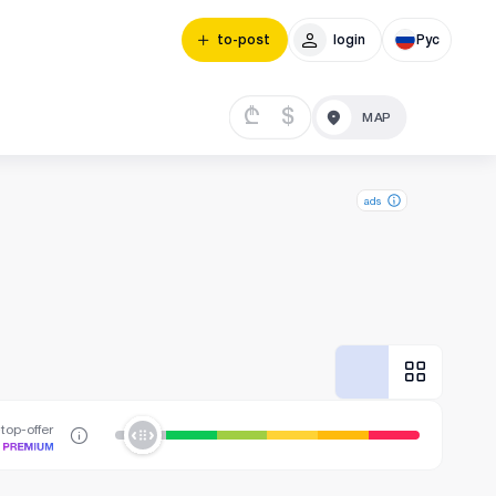
to-post
login
Рус
₾
$
ads
top-offer