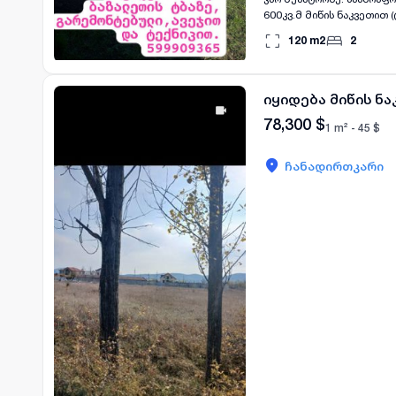
600კვ.მ მიწის ნაკვეთით
რკინის ჭიშკრები). სახლ
120
m2
2
სამზარეულო და აბაზანა, საერთო ფართი 134კმ..მ. მეორე სართულზე 
შეყვანილია გაზი, დენი,
აღჭურვილია ავეჯითა და 
იყიდება მიწის ნ
78,300
$
1 m² -
45
$
ჩანადირთკარი