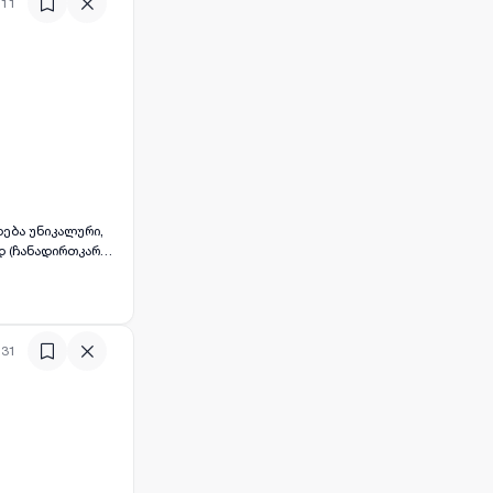
:11
ეორე
ასტუმრო
ვის. ​საუკეთესო
დ (ჩანადირთკარსა
ების დიდ
აფის
:31
ეორე