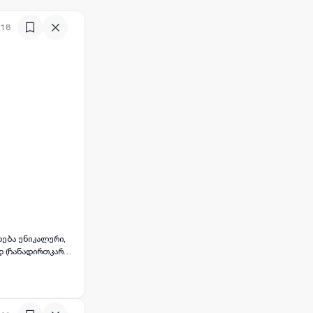
:18
დ (ჩანადირთკარსა
ების დიდ
აფის