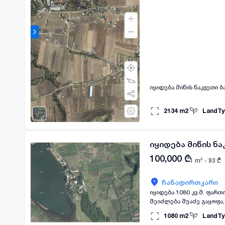
ბიზნესი & პასიური შემო
მიმართულებებით. ​მასშტ
ლოკაცია: ტბასთან ახლოს, ეკოლოგ
დამატებითი დეტალებისთ
2134
m2
LandTy
იყიდება მიწის ნ
100,000
₾
1 m² -
93
₾
ჩანადირთკარი
იყიდება 1080 კვ.მ. ფართ
შეიძლება შუაძე გაყოფა, 
1080
m2
LandTy