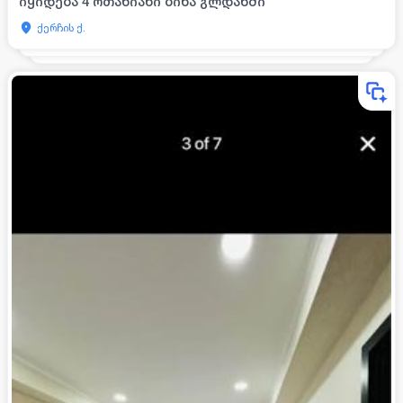
იყიდება 4 ოთახიანი ბინა გლდანში
ქერჩის ქ.