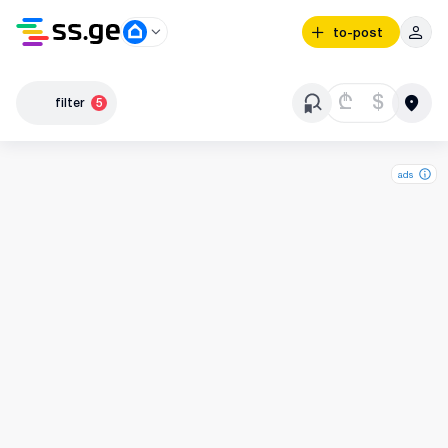
to-post
₾
$
filter
5
ads