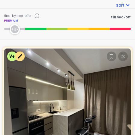
sort
find-by-top-offer
turned-off
V+