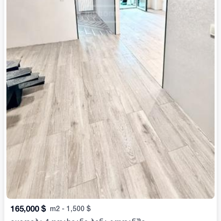
165,000
$
m2
-
1,500
$