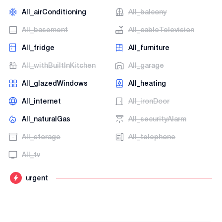
AII_airConditioning
AII_balcony
AII_basement
AII_cableTelevision
AII_fridge
AII_furniture
AII_withBuiltInKitchen
AII_garage
AII_glazedWindows
AII_heating
AII_internet
AII_ironDoor
AII_naturalGas
AII_securityAlarm
AII_storage
AII_telephone
AII_tv
urgent