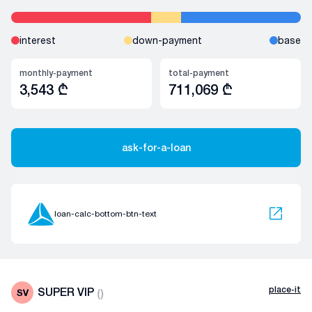
interest
down-payment
base
monthly-payment
total-payment
3,543
₾
711,069
₾
ask-for-a-loan
loan-calc-bottom-btn-text
place-it
SUPER VIP
(
)