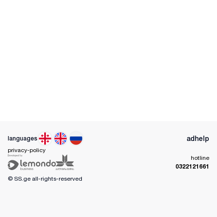
ad
help
languages
privacy-policy
hotline
0322121661
© SS.ge
all-rights-reserved