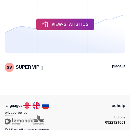
VIEW-STATISTICS
place-it
SUPER VIP
(
)
ad
help
languages
privacy-policy
hotline
0322121661
© SS.ge
all-rights-reserved