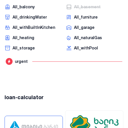
AII_balcony
AII_basement
AII_drinkingWater
AII_furniture
AII_withBuiltInKitchen
AII_garage
AII_heating
AII_naturalGas
AII_storage
AII_withPool
urgent
loan-calculator