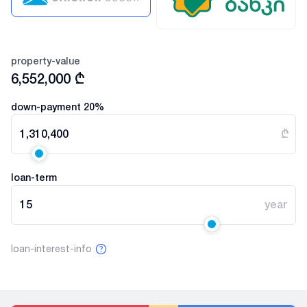
property-value
6,552,000
₾
down-payment
20
%
1,310,400
₾
loan-term
15
year
loan-interest-info