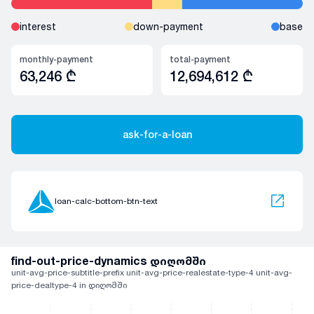
interest
down-payment
base
monthly-payment
total-payment
63,246
₾
12,694,612
₾
ask-for-a-loan
loan-calc-bottom-btn-text
find-out-price-dynamics დიღომში
unit-avg-price-subtitle-prefix unit-avg-price-realestate-type-4 unit-avg-
price-dealtype-4 in დიღომში