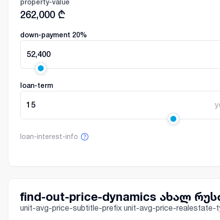
property-value
262,000
₾
down-payment
20
%
52,400
loan-term
15
y
loan-interest-info
find-out-price-dynamics ახალ რუ
unit-avg-price-subtitle-prefix unit-avg-price-realestat