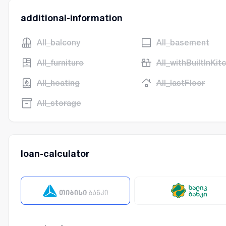
additional-information
AII_balcony
AII_basement
AII_furniture
AII_withBuiltInKit
AII_heating
AII_lastFloor
AII_storage
loan-calculator