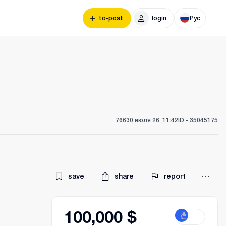
to-post
login
Рус
766
30 июля 26, 11:42
ID -
35045175
save
share
report
100,000 $
₾
$