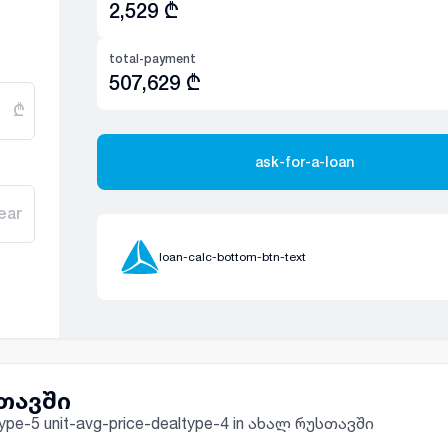
2,529
₾
total-payment
507,629
₾
₾
ask-for-a-loan
ear
loan-calc-bottom-btn-text
სთავში
e-type-5 unit-avg-price-dealtype-4 in ახალ რუსთავში