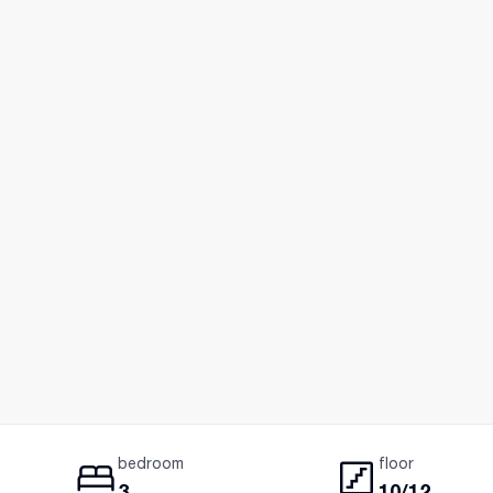
bedroom
floor
3
10/12