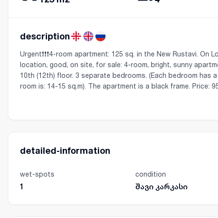
description
Urgent❗️❗️❗️4-room apartment: 125 sq. in the New Rustavi. On Lo
location, good, on site, for sale: 4-room, bright, sunny apart
10th (12th) floor. 3 separate bedrooms. (Each bedroom has a
room is: 14-15 sq.m). The apartment is a black frame. Price: 95,00
detailed-information
wet-spots
condition
1
შავი კარკასი