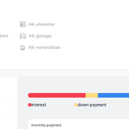
AII_elevator
chen
AII_garage
AII_naturalGas
interest
down-payment
monthly-payment