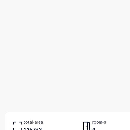
total-area
room-s
125 m2
4