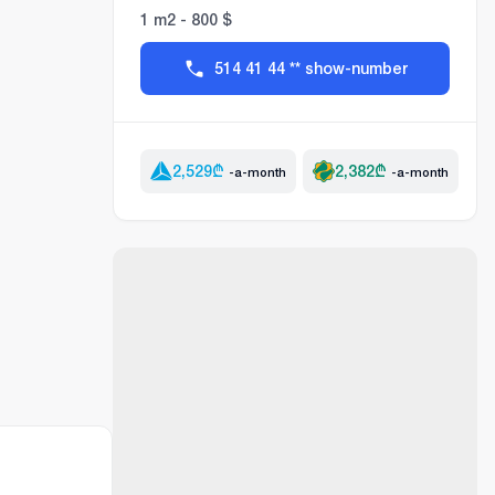
1 m2 - 800 $
514 41 44 ** show-number
2,529
₾
2,382
₾
-a-month
-a-month