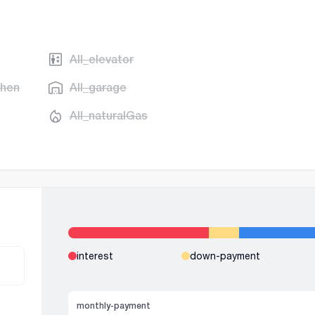
AII_elevator
chen
AII_garage
AII_naturalGas
interest
down-payment
monthly-payment