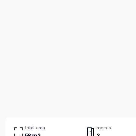
total-area
room-s
58 m2
3