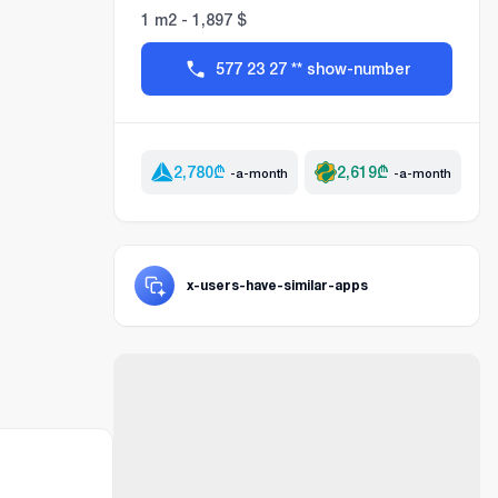
1 m2 - 1,897 $
577 23 27 ** show-number
2,780
₾
2,619
₾
-a-month
-a-month
x-users-have-similar-apps