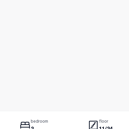
bedroom
floor
2
11/24