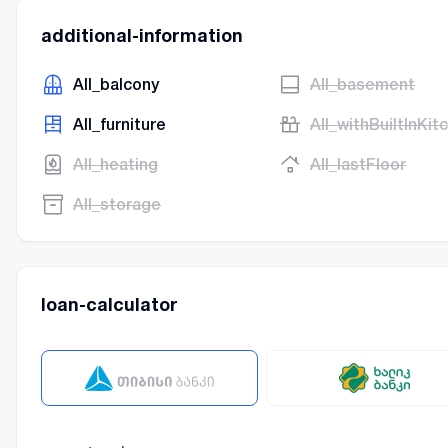
additional-information
AII_balcony
AII_basement
AII_furniture
AII_withBuiltInKit
AII_heating
AII_lastFloor
AII_storage
loan-calculator