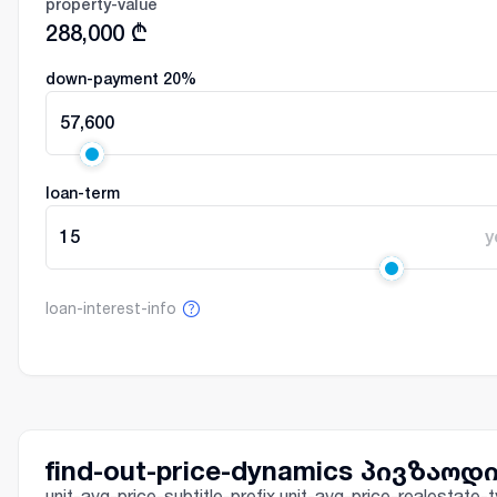
property-value
288,000
₾
down-payment
20
%
57,600
loan-term
15
y
loan-interest-info
find-out-price-dynamics პივზაოდ
unit-avg-price-subtitle-prefix unit-avg-price-realestat