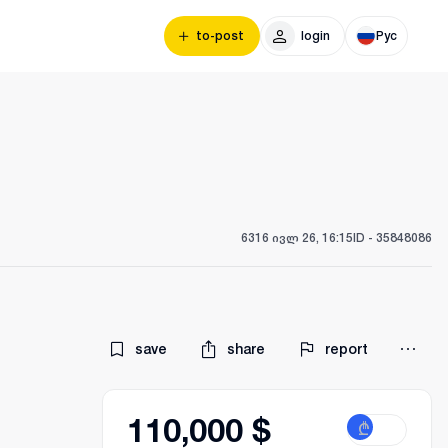
to-post
login
Рус
63
16 ივლ 26, 16:15
ID -
35848086
save
share
report
110,000 $
₾
$