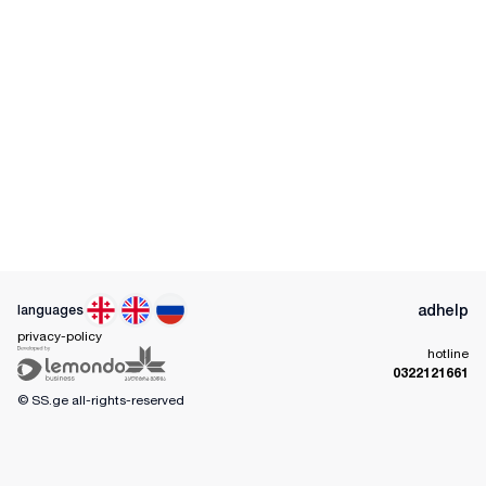
ad
help
languages
privacy-policy
hotline
0322121661
© SS.ge
all-rights-reserved