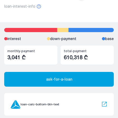
loan-interest-info
interest
down-payment
base
monthly-payment
total-payment
3,041
₾
610,318
₾
ask-for-a-loan
loan-calc-bottom-btn-text