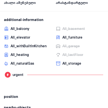
ახალი აშენებული
არასტანდარტული
additional-information
AII_balcony
AII_basement
AII_elevator
AII_furniture
AII_withBuiltInKitchen
AII_garage
AII_heating
AII_lastFloor
AII_naturalGas
AII_storage
urgent
position
nearby-objects