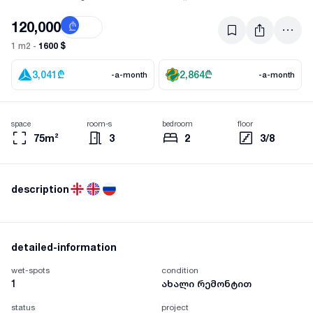
120,000
₾
$
1600 $
1 m2 -
3,041
₾
2,864
₾
-a-month
-a-month
space
room-s
bedroom
floor
75m²
3
2
3/8
description
detailed-information
wet-spots
condition
1
ახალი რემონტით
status
project