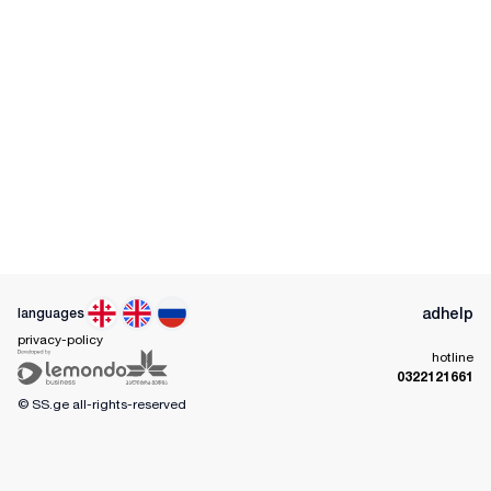
ad
help
languages
privacy-policy
hotline
0322121661
© SS.ge
all-rights-reserved