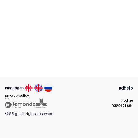
ad
help
languages
privacy-policy
hotline
0322121661
© SS.ge
all-rights-reserved