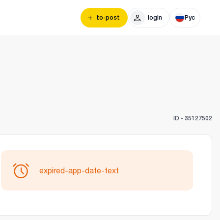
to-post
login
Рус
ID -
35127502
expired-app-date-text