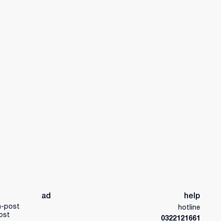
ad
help
a-post
hotline
ost
0322121661