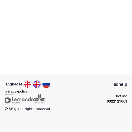
ad
help
languages
privacy-policy
hotline
0322121661
© SS.ge
all-rights-reserved