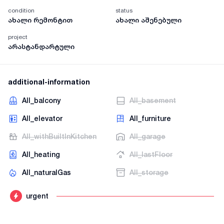
condition
status
ახალი რემონტით
ახალი აშენებული
project
არასტანდარტული
additional-information
AII_balcony
AII_basement
AII_elevator
AII_furniture
AII_withBuiltInKitchen
AII_garage
AII_heating
AII_lastFloor
AII_naturalGas
AII_storage
urgent