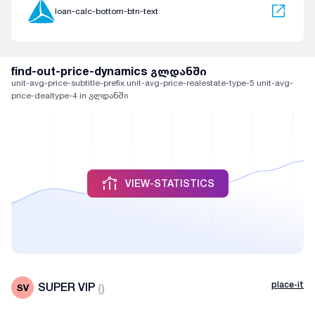
loan-calc-bottom-btn-text
find-out-price-dynamics გლდანში
unit-avg-price-subtitle-prefix unit-avg-price-realestate-type-5 unit-avg-
price-dealtype-4 in გლდანში
VIEW-STATISTICS
place-it
SUPER VIP
(
)