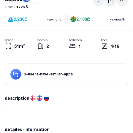
1726 $
1 m2 -
2,230
₾
2,100
₾
-a-month
-a-month
space
room-s
bedroom
floor
51m²
2
1
4/16
x-users-have-similar-apps
description
...
detailed-information