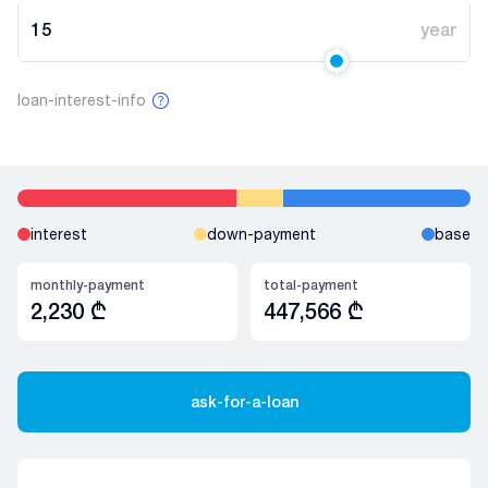
15
year
loan-interest-info
interest
down-payment
base
monthly-payment
total-payment
2,230
₾
447,566
₾
ask-for-a-loan