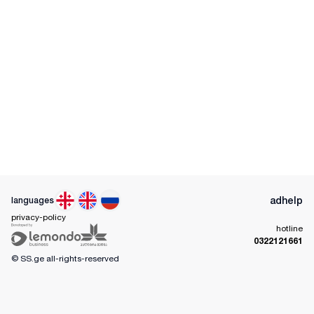
ad
help
languages
privacy-policy
hotline
0322121661
© SS.ge
all-rights-reserved