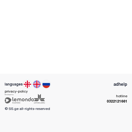
ad
help
languages
privacy-policy
hotline
0322121661
© SS.ge
all-rights-reserved