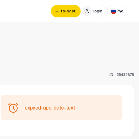
to-post
login
Рус
ID -
35432875
expired-app-date-text