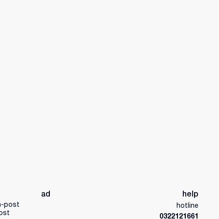
ad
help
a-post
hotline
ost
0322121661