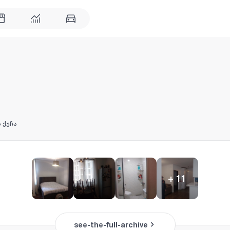
 ქუჩა
+
11
see-the-full-archive