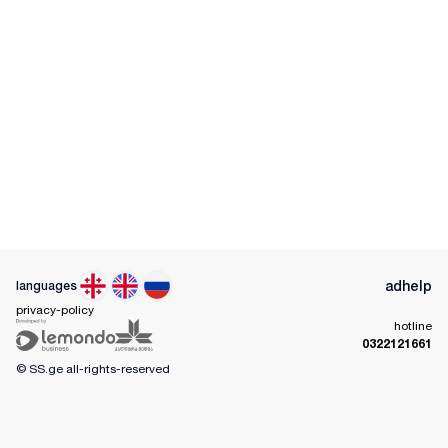
ad
help
languages
privacy-policy
hotline
0322121661
© SS.ge
all-rights-reserved