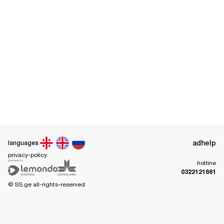
ad
help
languages
privacy-policy
hotline
0322121661
© SS.ge
all-rights-reserved