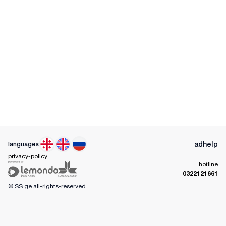
ad
help
languages
privacy-policy
hotline
0322121661
© SS.ge
all-rights-reserved