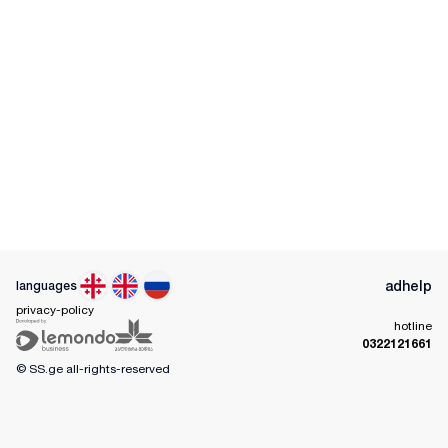
ad
help
languages
privacy-policy
hotline
0322121661
© SS.ge
all-rights-reserved