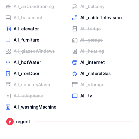
AII_airConditioning
AII_balcony
AII_basement
AII_cableTelevision
AII_elevator
AII_fridge
AII_furniture
AII_garage
AII_glazedWindows
AII_heating
AII_hotWater
AII_internet
AII_ironDoor
AII_naturalGas
AII_securityAlarm
AII_storage
AII_telephone
AII_tv
AII_washingMachine
urgent