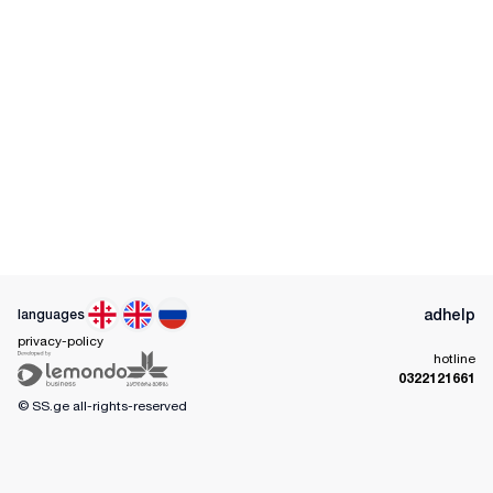
ad
help
languages
privacy-policy
hotline
0322121661
© SS.ge
all-rights-reserved