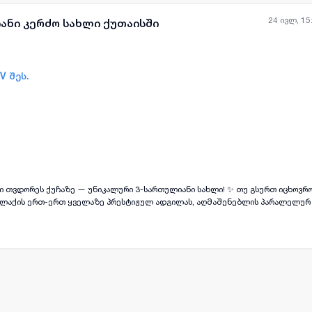
24 ივლ, 15
იანი კერძო სახლი ქუთაისში
V შეს.
ყველა ფოტო
+
(
11
)
ს ქუჩაზე — უნიკალური 3-სართულიანი სახლი! ✨ თუ გსურთ იცხოვროთ კომფორტში და
ალაქის ერთ-ერთ ყველაზე პრესტიჟულ ადგილას, აღმაშენებლის პარალელურ 
ლის უპირატესობები: ფართო და ნათელი სივრცეები — თითო
კომფორტული სამზარეულო 580 მ² კეთილმოწყობილი
ფანჯარა. ინტერიერი მდიდრულია და ანტიკვარიატითაა გაფორმებული, რაც სახ
. აქ თქვენ მიიღებთ
ყველაფერს — სიმშვიდეს, კომფორტს, პრესტიჟულ ადგი