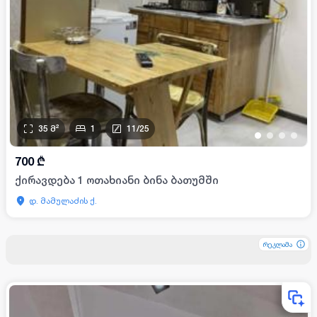
35
მ²
1
11
/
25
•
•
•
•
700
₾
ქირავდება 1 ოთახიანი ბინა ბათუმში
დ. მამულაძის ქ.
რეკლამა
რეკლამა
რეკლამა