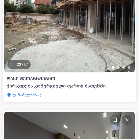
237
მ²
•
•
•
•
ᲤᲐᲡᲘ ᲨᲔᲗᲐᲜᲮᲛᲔᲑᲘᲗ
ქირავდება კომერციული ფართი ბათუმში
დ. მამულაძის ქ.