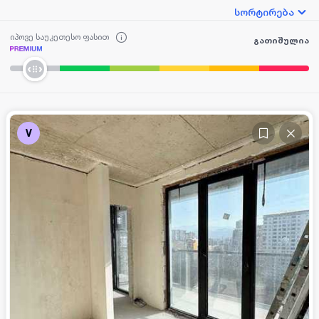
სორტირება
იპოვე საუკეთესო ფასით
გათიშულია
V