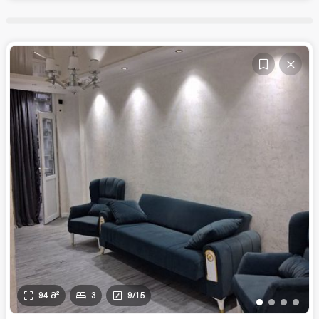
94
მ²
3
9
/
15
•
•
•
•