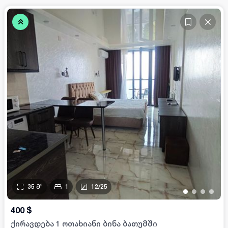
35
მ²
1
12
/
25
•
•
•
•
400
$
ქირავდება 1 ოთახიანი ბინა ბათუმში