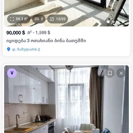
56.3
მ²
2
12
/
20
•
•
•
•
90,000
$
მ²
-
1,599
$
იყიდება 3 ოთახიანი ბინა ბათუმში
დ. მამულაძის ქ.
V