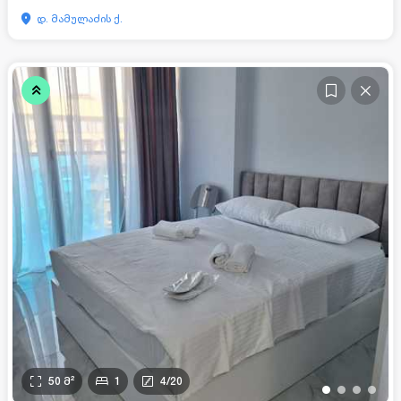
დ. მამულაძის ქ.
50
მ²
1
4
/
20
•
•
•
•