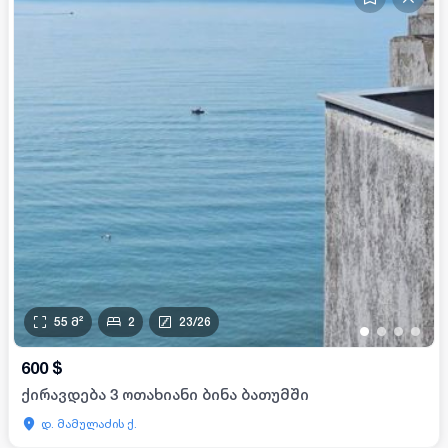
55
მ²
2
23
/
26
•
•
•
•
600
$
ქირავდება 3 ოთახიანი ბინა ბათუმში
დ. მამულაძის ქ.