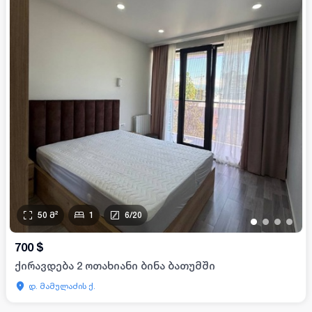
50
მ²
1
6
/
20
•
•
•
•
700
$
ქირავდება 2 ოთახიანი ბინა ბათუმში
დ. მამულაძის ქ.