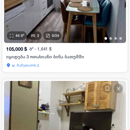
64
მ²
2
6
/
24
•
•
•
•
105,000
$
მ²
-
1,641
$
იყიდება 3 ოთახიანი ბინა ბათუმში
დ. მამულაძის ქ.