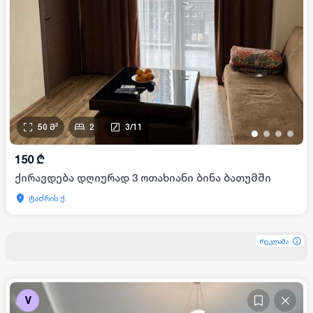
50
მ²
2
3
/
11
•
•
•
•
150
₾
ქირავდება დღიურად 3 ოთახიანი ბინა ბათუმში
ტაძრის ქ.
რეკლამა
რეკლამა
რეკლამა
V