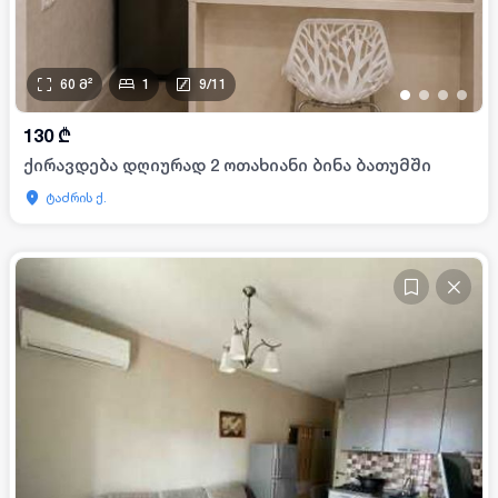
60
მ²
1
9
/
11
•
•
•
•
130
₾
ქირავდება დღიურად 2 ოთახიანი ბინა ბათუმში
ტაძრის ქ.