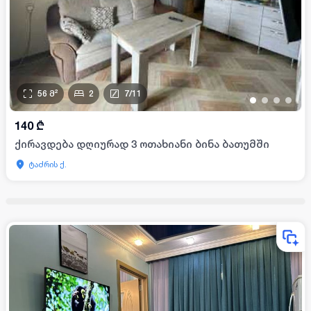
56
მ²
2
7
/
11
•
•
•
•
140
₾
ქირავდება დღიურად 3 ოთახიანი ბინა ბათუმში
ტაძრის ქ.