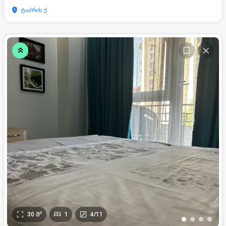
ტაძრის ქ.
30
მ²
1
4
/
11
•
•
•
•