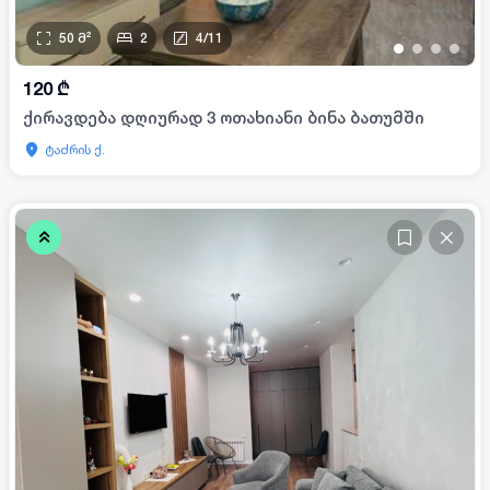
50
მ²
2
4
/
11
•
•
•
•
120
₾
ქირავდება დღიურად 3 ოთახიანი ბინა ბათუმში
ტაძრის ქ.