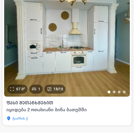
67
მ²
1
18
/
19
•
•
•
•
ᲤᲐᲡᲘ ᲨᲔᲗᲐᲜᲮᲛᲔᲑᲘᲗ
იყიდება 2 ოთახიანი ბინა ბათუმში
ტაძრის ქ.