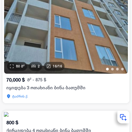
80
მ²
2
16
/
16
•
•
•
•
70,000
$
მ²
-
875
$
იყიდება 3 ოთახიანი ბინა ბათუმში
ტაძრის ქ.
800
$
ქირავდება 4 ოთახიანი ბინა ბათუმში