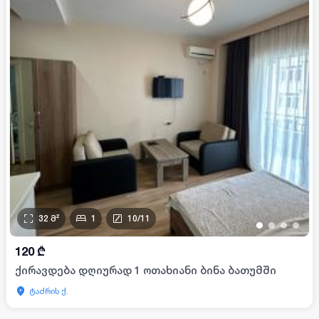
32
მ²
1
10
/
11
•
•
•
•
120
₾
ქირავდება დღიურად 1 ოთახიანი ბინა ბათუმში
ტაძრის ქ.