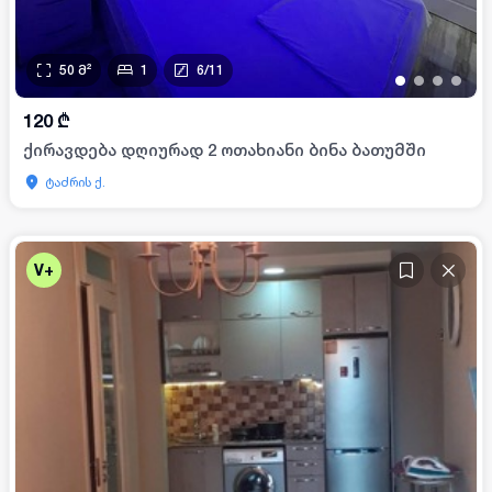
50
მ²
1
6
/
11
•
•
•
•
120
₾
ქირავდება დღიურად 2 ოთახიანი ბინა ბათუმში
ტაძრის ქ.
V+