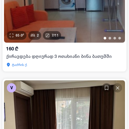
65
მ²
2
7
/
11
•
•
•
•
160
₾
ქირავდება დღიურად 3 ოთახიანი ბინა ბათუმში
ტაძრის ქ.
V