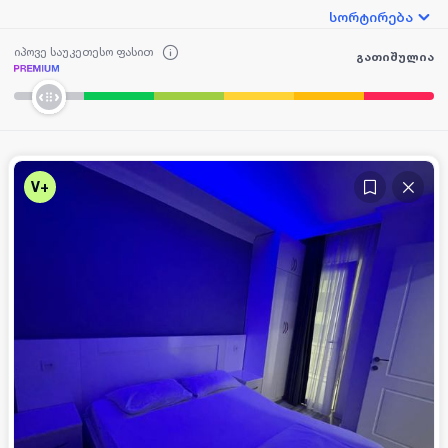
სორტირება
იპოვე საუკეთესო ფასით
გათიშულია
V+