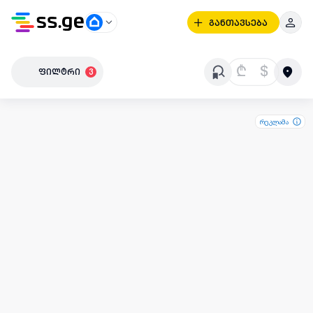
განთავსება
₾
$
ფილტრი
3
რეკლამა