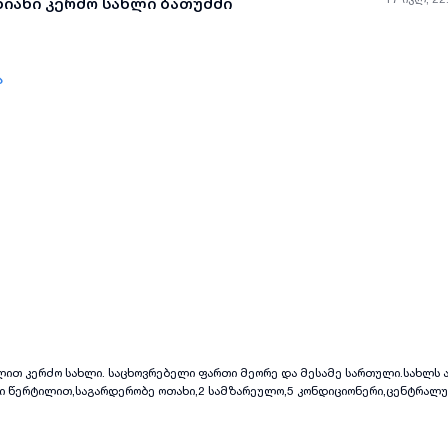
ხიანი კერძო სახლი ბათუმში
ა
ყველა ფოტო
+
(
11
)
წლით კერძო სახლი. საცხოვრებელი ფართი მეორე და მესამე სართული.სახლს ა
ლი წერტილით,საგარდერობე ოთახი,2 სამზარეულო,5 კონდიციონერი,ცენტრალ
თხივე საძინებელში ტელევიზია,დიდი ეზო ( საპარკინგე ადგილით ),სათვალ
ხედით,ამავე დროს ქალაქთან ძალიან ახლოს ცენრიდან 1.5 კილომეტრში..კეთ
თარშიც,დასრულდება 20-25 დღეში..არ