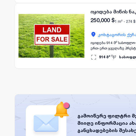
განიხილება შინაური ცხო
იყიდება მიწის ნ
250,000
$
1 m² -
274
$
კოხტაგორის ქუჩ
იყიდება 914 მ² სასოფლო-
ერთ-ერთ ყველაზე პრესტი
გარშემო მთებზე. იდეალუ
914
მ²
სასოფლ
გამოირჩევა თავისი ხელს
ბაკურიანის სხვადასხვა 
სილამაზით ოთხივე სეზონ
მოშორებით ქალაქის ხმაუ
ნაწილია, რაც ამ ნაკვეთ
წყალი, ელექტროენერგია 
პროცესს. ნუ გაუშვებთ ხ
ინვესტიცია თქვენს ჯან
განცხადებაში მითითებუ
გამოიწერე ფილტრი მ
მიიღე ინფორმაცია ა
განცხადებების შესახ