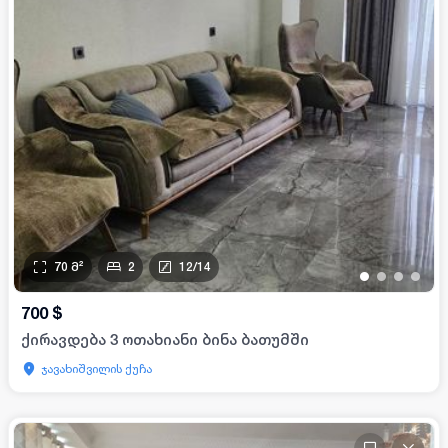
70
მ²
2
12
/
14
•
•
•
•
700
$
ქირავდება 3 ოთახიანი ბინა ბათუმში
ჯავახიშვილის ქუჩა