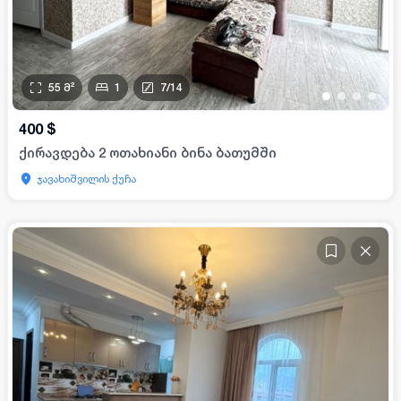
55
მ²
1
7
/
14
•
•
•
•
400
$
ქირავდება 2 ოთახიანი ბინა ბათუმში
ჯავახიშვილის ქუჩა