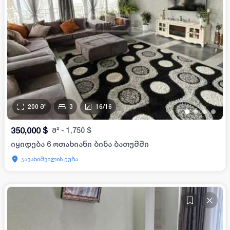
200
მ²
3
16
/
16
•
•
•
•
350,000
$
მ²
-
1,750
$
იყიდება 6 ოთახიანი ბინა ბათუმში
ჯავახიშვილის ქუჩა