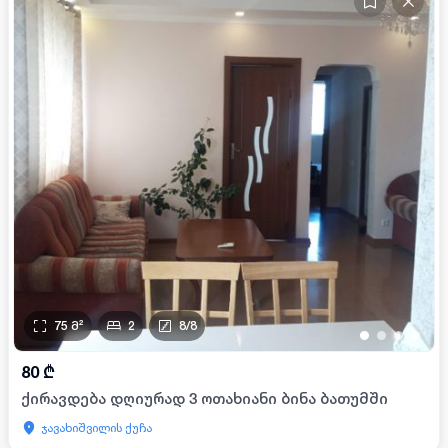
75
მ²
2
8
/
8
•
•
•
•
80
₾
ქირავდება დღიურად 3 ოთახიანი ბინა ბათუმში
ჯავახიშვილის ქუჩა