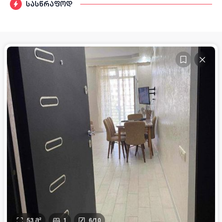
სასწრაფოდ
53
მ²
1
6
/
10