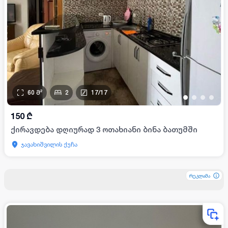
60
მ²
2
17
/
17
•
•
•
•
150
₾
ქირავდება დღიურად 3 ოთახიანი ბინა ბათუმში
ჯავახიშვილის ქუჩა
რეკლამა
რეკლამა
რეკლამა