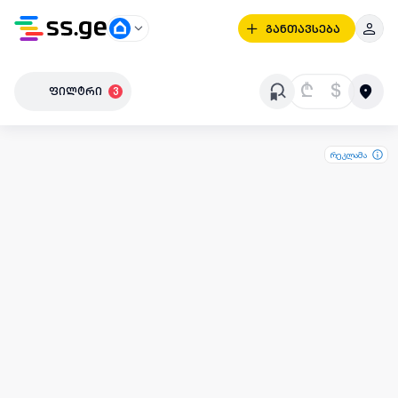
განთავსება
₾
$
ფილტრი
3
რეკლამა