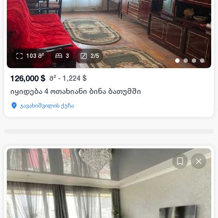
103
მ²
3
2
/
5
•
•
•
•
126,000
$
მ²
-
1,224
$
იყიდება 4 ოთახიანი ბინა ბათუმში
ჯავახიშვილის ქუჩა