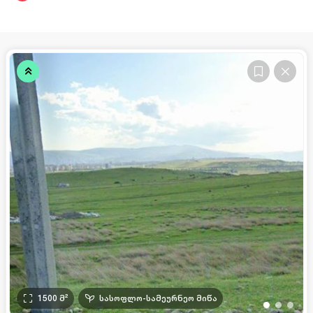
1500
მ²
სასოფლო-სამეურნეო მიწა
•
•
•