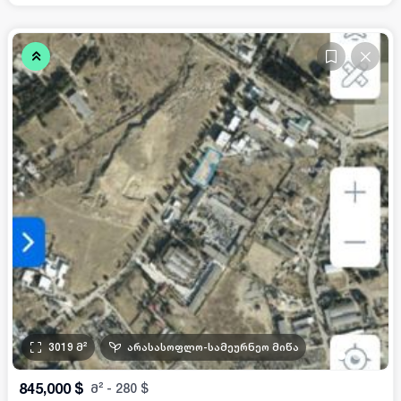
3019
მ²
არასასოფლო-სამეურნეო მიწა
•
•
•
845,000
$
მ²
-
280
$