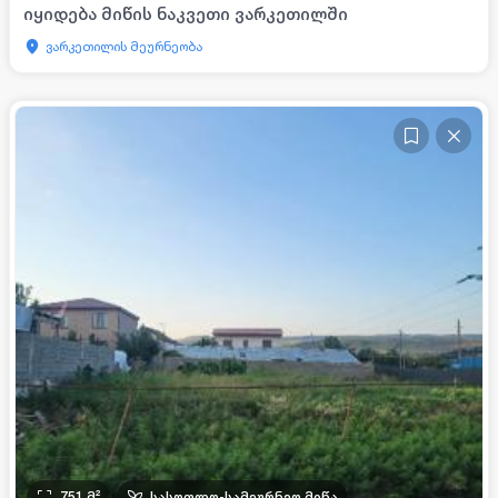
იყიდება მიწის ნაკვეთი ვარკეთილში
ვარკეთილის მეურნეობა
751
მ²
სასოფლო-სამეურნეო მიწა