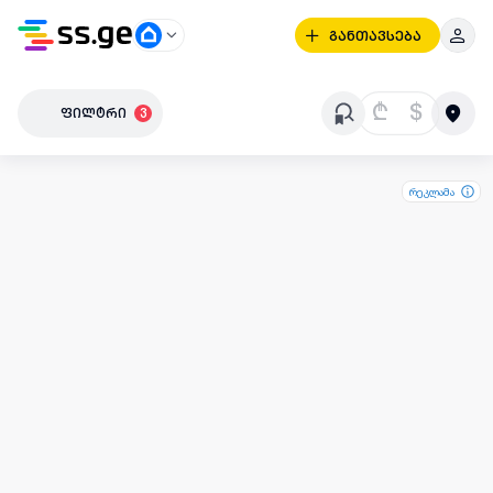
განთავსება
₾
$
ფილტრი
3
რეკლამა