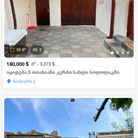
55
მ²
2
•
•
•
•
180,000
$
მ²
-
3,273
$
იყიდება 3 ოთახიანი კერძო სახლი სოლოლაკში
ბეთლემის ქ.