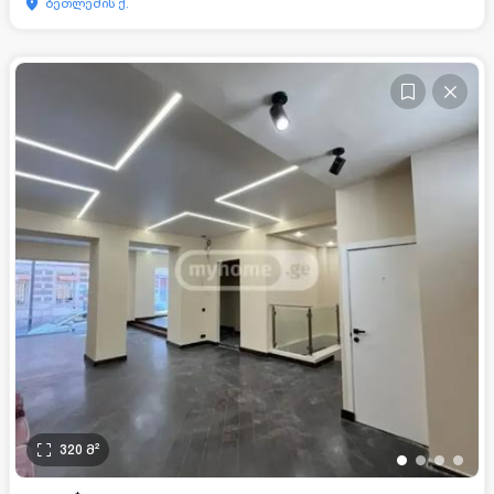
ბეთლემის ქ.
320
მ²
•
•
•
•