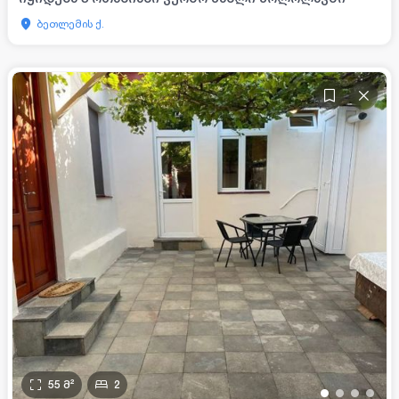
ბეთლემის ქ.
55
მ²
2
•
•
•
•