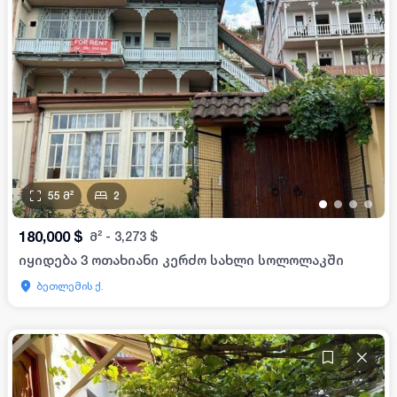
55
მ²
2
•
•
•
•
180,000
$
მ²
-
3,273
$
იყიდება 3 ოთახიანი კერძო სახლი სოლოლაკში
ბეთლემის ქ.