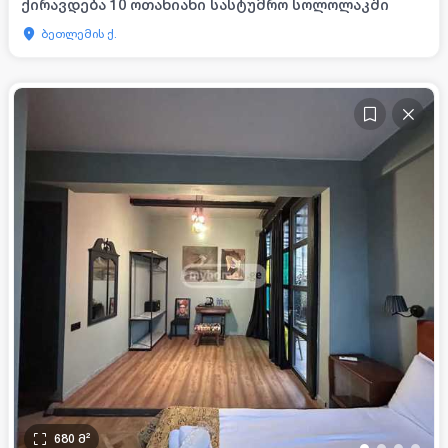
ქირავდება 10 ოთახიანი სასტუმრო სოლოლაკში
ბეთლემის ქ.
680
მ²