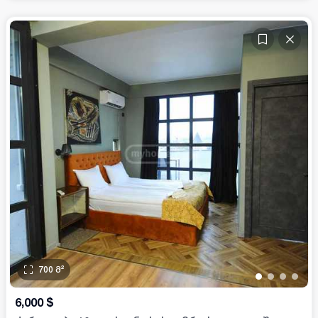
700
მ²
•
•
•
•
6,000
$