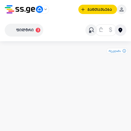
განთავსება
₾
$
ფილტრი
3
რეკლამა