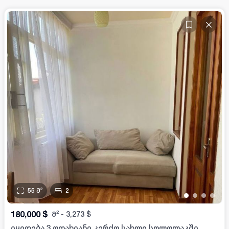
55
მ²
2
•
•
•
•
180,000
$
მ²
-
3,273
$
იყიდება 3 ოთახიანი კერძო სახლი სოლოლაკში