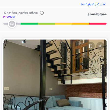
სორტირება
იპოვე საუკეთესო ფასით
გათიშულია