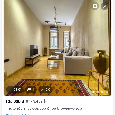
39
მ²
1
3
/
3
•
•
•
•
135,000
$
მ²
-
3,462
$
იყიდება 2 ოთახიანი ბინა სოლოლაკში