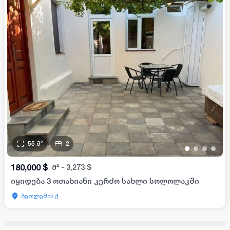
55
მ²
2
•
•
•
•
180,000
$
მ²
-
3,273
$
იყიდება 3 ოთახიანი კერძო სახლი სოლოლაკში
ბეთლემის ქ.