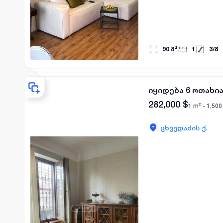
90
მ²
1
3
/
8
იყიდება 6 ოთახია
282,000
$
1 m² -
1,500
ცხვედაძის ქ.