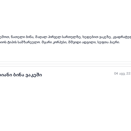
ყველა ფოტო
+
(
7
)
 ზემოთ, ნათელი ბინა, მაღალ პირველ სართულზე, ხედებით ვაკეზე, კვადრატ
ოს ტიპის სამზარეულო. მყარი კორპუსი, მშვიდი ადგილი, სუფთა ჰაერი.
04 აგვ, 22
იანი ბინა ვაკეში
ყველა ფოტო
+
(
6
)