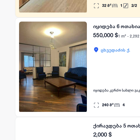
ბინაში არის ცენტრ. გათბ
32
მ²
1
2
/
2
განთავსებაც გადასახადის დამატებით (+200 ლ); დამიკავში
წინასწარ გადახდით. სა
იყიდება 6 ოთახია
550,000
$
1 m² -
2,292
ცხვედაძის ქ.
240
მ²
4
ქირავდება 5 ოთახ
2,000
$