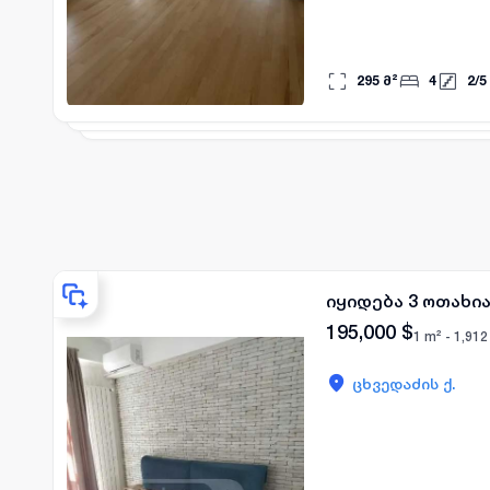
295
მ²
4
2
/
5
იყიდება 3 ოთახია
195,000
$
1 m² -
1,912
ცხვედაძის ქ.