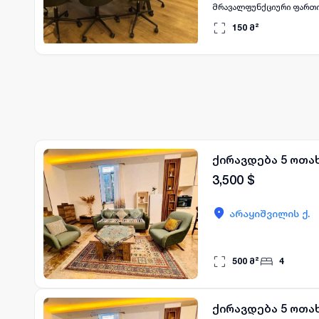
მრავალფუნქციური ფართი
საცხოვრებელ შესაძლებლობებს. ## 📐 ძირითადი მახასიათებლები 🏢 2-სართულიანი ფა
150
მ²
🛋️ იყიდება ავეჯით 🔌 აღჭურვი
📍 ვაკის ერთ-ერთი საუკ
კომერციული საქმიანობისთვის ✔️ საინვესტიციოდ --- ## 💼 
კლინიკისთვის 💄 სილამაზ
მსგავსი უნივერსალური ფ
მისამართს, ხარისხიან გ
დათვალიერებისთვის დაგ
ქირავდება 5 ოთა
3,500
$
არაყიშვილის ქ.
500
მ²
4
ქირავდება 5 ოთა