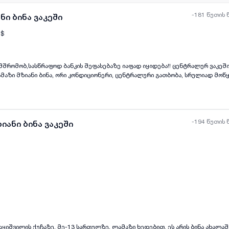
-181 წუთის 
ნი ბინა ვაკეში
$
ასწრაფოდ ბანკის შეფასებაზე იაფად იყიდება!! ცენტრალურ ვაკეში აბაშიძის და
ყველა ფოტო
+
(
7
)
ართული, სხვენი, შენობას არ აქვს ლიფტი, ბინა მდებარეობს მზიურის პარკიდა
ხურული სუფთა სადარბაზო, თუ ვერ გიპასუხეთ ზარზე მომწერეთ ვოტსაპზე.
-194 წუთის 
იანი ბინა ვაკეში
ყველა ფოტო
+
(
1
)
რაყიშვილის ქუჩაზე, მე-13 სართულზე, ლამაზი ხედებით. ეს არის ბინა ახალა