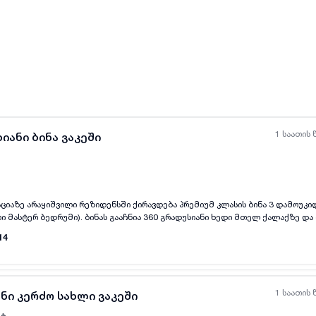
ყველა ფოტო
+
(
8
)
1 საათის 
იანი ბინა ვაკეში
ციაზე არაყიშვილი რეზიდენსში ქირავდება პრემიუმ კლასის ბინა 3 დამოუკ
ყველა ფოტო
+
(
8
)
ი მასტერ ბედრუმი). ბინას გააჩნია 360 გრადუსიანი ხედი მთელ ქალაქზე და
 სახის ავეჯი და ტექნიკა. არის თითქმის უცხოვრებელი. გარშემოა უამრავი მა
14
რკები და მოსასვენებელი ადგილები.
1 საათის 
ნი კერძო სახლი ვაკეში