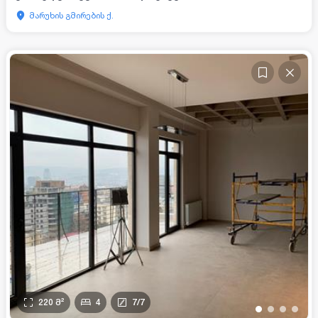
მარუხის გმირების ქ.
220
მ²
4
7
/
7
•
•
•
•