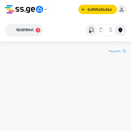
განთავსება
₾
$
ფილტრი
3
რეკლამა