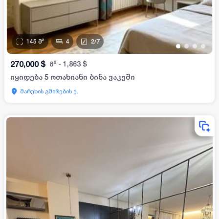
145
მ²
4
2
/
7
•
•
•
•
270,000
$
მ²
-
1,863
$
იყიდება 5 ოთახიანი ბინა ვაკეში
მარუხის გმირების ქ.