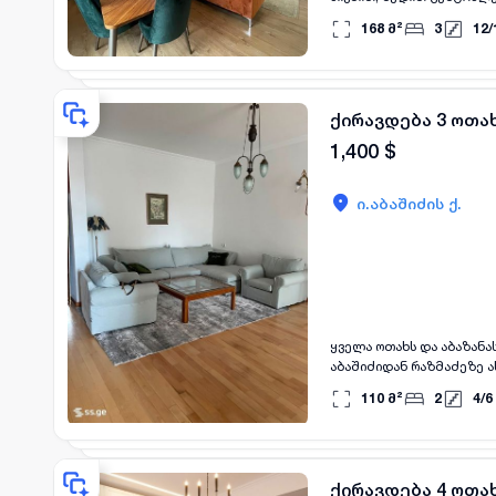
კონტროლდება 24 საათი ვ
168
მ²
3
12
/
აივანი, ბინა არის აღჭურ
ქირავდება 3 ოთახ
1,400
$
ი.აბაშიძის ქ.
ყველა ოთახს და აბაზანას
აბაშიძიდან რაზმაძეზე ა
110
მ²
2
4
/
6
ქირავდება 4 ოთახ