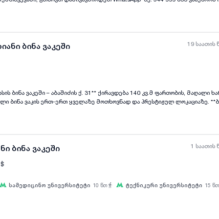
19 საათის 
იანი ბინა ვაკეში
ის ქ. 31** ქირავდება 140 კვ.მ ფართობის, მაღალი ხარისხის რემონტით
ყველა ფოტო
+
(
11
)
 ბინა ვაკის ერთ-ერთ ყველაზე მოთხოვნად და პრესტიჟულ ლოკაციაზე. **ბინის
რეულო * აივანი * ცენტრალური გათბობა * კონდიციონერი * სარეცხი და ჭურჭ
ული ტექნიკა **კორპუსი და ინფრასტრუქტურა:** * დაცული სადარბაზო *
 ეზო * ეზოში გამოყოფილი საპარკინგე ადგილი * მშვიდი და უსაფრთხო გარემო ბი
მბრიდან. დამატებითი ინფორმაციისთვის ან ბინის სანახავად
1 საათის 
ნი ბინა ვაკეში
$
სამედიცინო უნივერსიტეტი
10
წთ
ტექნიკური უნივერსიტეტი
15
წთ