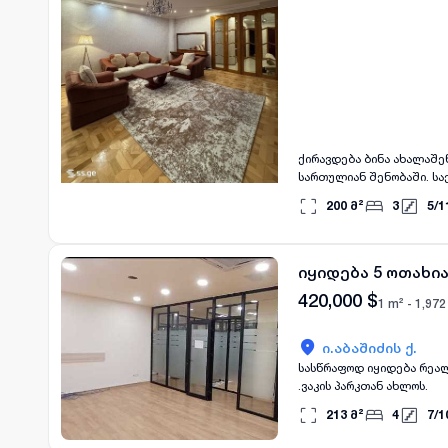
ქირავდება ბინა ახალაშე
სართულიან შენობაში. საე
გარემონტებულია და გამ
200
მ²
3
5
/
1
კომფორტი, რაც იდეალურია
ლოჯია. ეს არის შესანიშნ
იყიდება 5 ოთახია
420,000
$
1 m² -
1,972
ი.აბაშიძის ქ.
სასწრაფოდ იყიდება რეალ
.ვაკის პარკთან ახლოს.
213
მ²
4
7
/
1