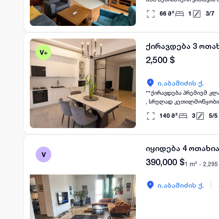
რუსულად
66
მ²
1
3
/
7
ქირავდება 3 ოთახ
2,500
$
ი.აბაშიძის ქ.
**ქირავდება პრემიუმ კლასის ბინა ვაკეში – აბაშიძ
, სრულად კეთილმოწყობილი
მახასიათებლები:** * 140 კვ.მ * 3 საძინებელი * 2 სველი წერტილი * ფართო და ნათელი მისაღები * იზოლირებული,
140
მ²
3
5
/
5
სრულად აღჭურვილი სამზა
მანქანები * მაღალი ხარისხის ავეჯი და ჩაშენებ
დახურული, კეთილმოწყობილი
არის საცხოვრებლად და ხელმისაწვდომია სექტე
იყიდება 4 ოთახია
დაგვიკავშირდით.
390,000
$
1 m² -
2,295
|
ი.აბაშიძის ქ.