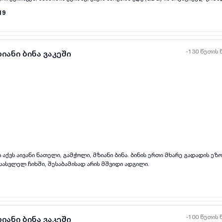
იდეო კამერებით, ემსახურება 24 საათიანი დაცვის და დასუფთავების სამსახუ
19
ვილი გათბობა/გაგრილების სისტემით და ყველა ავეჯითა და ტექნიკით. (რჩება 
ღირებულებაა 50000$ (შესაძლოა მოლაპარაკება) ბინა ამ ეტაპზე არის გაქირავებული, დ
-130 წუთის 
იანი ბინა ვაკეში
ყველა ფოტო
+
(
9
)
 აქვს აივანი ნათელი, გამჭოლი, მზიანი ბინა. ბინის ერთი მხარე გადადის ეზ
სასვლელ ჩიხში, შესაბამისად არის მშვიდი ადგილი.
-100 წუთის 
იანი ბინა ვაკეში