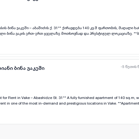
ის ქ. 31** ქირავდება 140 კვ.მ ფართობის, მაღალი ხარისხის რემონტით
ყველა ფოტო
+
(
11
)
 ბინა ვაკის ერთ-ერთ ყველაზე მოთხოვნად და პრესტიჟულ ლოკაციაზე. **ბინის
რეულო * აივანი * ცენტრალური გათბობა * კონდიციონერი * სარეცხი და ჭურჭ
ული ტექნიკა **კორპუსი და ინფრასტრუქტურა:** * დაცული სადარბაზო *
ილი ეზო * ეზოში გამოყოფილი საპარკინგე ადგილი * მშვიდი და უსაფრთხო 
თვის ან ბინის სანახავად დაგვიკავშირდით.
-5 წუთის 
იანი ბინა ვაკეში
idze St. 31** A fully furnished apartment of 140 sq.m, with high-quality
ყველა ფოტო
+
(
11
)
n one of the most in-demand and prestigious locations in Vake. **Apartment Features:** * 150
rooms * Spacious and bright living room * Isolated, fully equipped kitchen * Balc
shing machine and dishwasher * High-quality furniture and built-in appliances **Building a