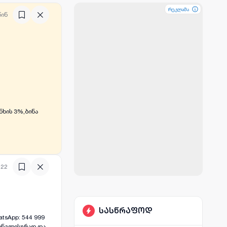
რეკლამა
რეკლამა
რეკლამა
წინ
ნხის 3%,ბინა
:22
სასწრაფოდ