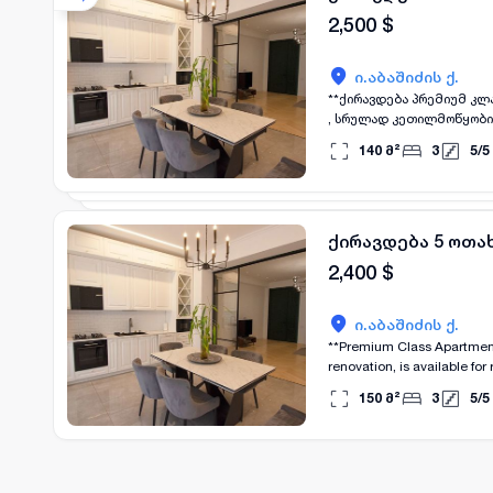
2,500
$
ი.აბაშიძის ქ.
**ქირავდება პრემიუმ კლასის ბინა ვაკეში – აბაშიძ
, სრულად კეთილმოწყობილი
მახასიათებლები:** * 140 კვ.მ * 3 საძინებელი * 2 სველი წერტილი * ფართო და ნათელი მისაღები * იზოლირებული,
140
მ²
3
5
/
5
სრულად აღჭურვილი სამზა
მანქანები * მაღალი ხარისხის ავეჯი და ჩაშენებ
დახურული, კეთილმოწყობ
დამატებითი ინფორმაციის
ქირავდება 5 ოთახ
2,400
$
ი.აბაშიძის ქ.
**Premium Class Apartment for Rent in Vake – Abash
renovation, is available for rent i
sq.m * 3 bedrooms * 2 bath
150
მ²
3
5
/
5
heating * Air conditioner * Wa
Infrastructure:** * Secure entrance * Closed, well-maintained yard * Designated parking space in the yard * Quiet and safe
environment