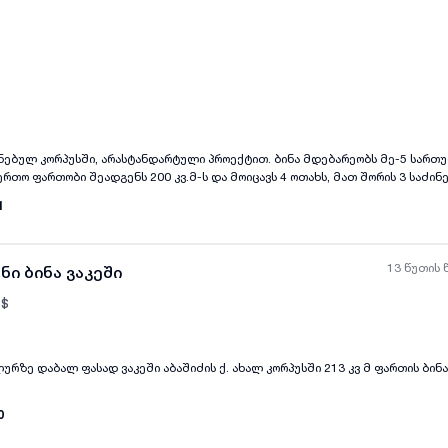
ყველა ფოტო
+
(
8
)
ნებულ კორპუსში, არასტანდარტული პროექტით. ბინა მდებარეობს მე-5 სართუ
რთო ფართობი შეადგენს 200 კვ.მ-ს და მოიცავს 4 ოთახს, მათ შორის 3 საძინ
ოირჩევა თანამედროვე დიზაინითა და ნათელი სივრცით. აქ თქვენ გელით სი
1
 ოჯახისთვის ან მათთვის, ვისაც სურს მეტი სივრცე და თავისუფლება. ბინას არ 
ავი არჩევანი მათთვის, ვინც აფასებს ახალ გარემოსა და ხარისხიან საცხოვრებ
13 წუთის 
ნი ბინა ვაკეში
$
ურზე დაბალ ფასად ვაკეში აბაშიძის ქ. ახალ კორპუსში 213 კვ მ ფართის ბი
0