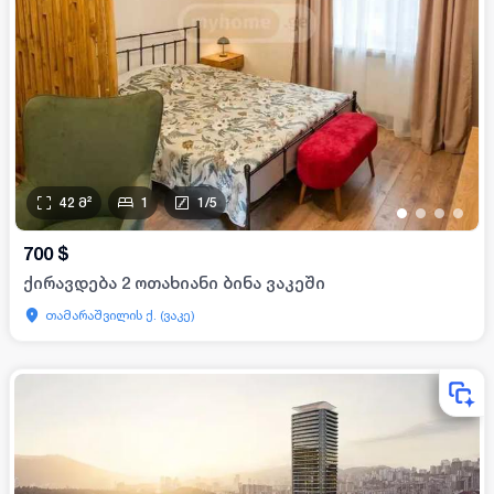
42
მ²
1
1
/
5
•
•
•
•
700
$
ქირავდება 2 ოთახიანი ბინა ვაკეში
თამარაშვილის ქ. (ვაკე)