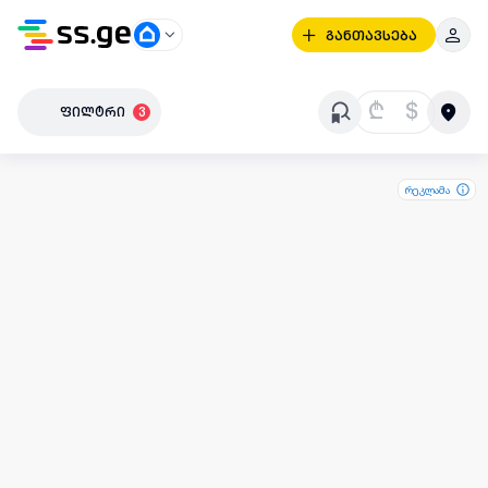
განთავსება
₾
$
ფილტრი
3
რეკლამა