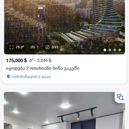
78
მ²
1
3
/
41
•
•
•
•
175,000
$
მ²
-
2,244
$
იყიდება 2 ოთახიანი ბინა ვაკეში
თამარაშვილის ქ. (ვაკე)