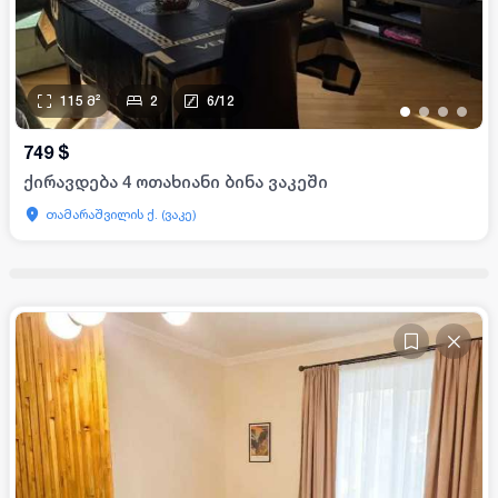
115
მ²
2
6
/
12
•
•
•
•
749
$
ქირავდება 4 ოთახიანი ბინა ვაკეში
თამარაშვილის ქ. (ვაკე)