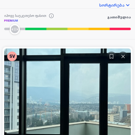
სორტირება
იპოვე საუკეთესო ფასით
გათიშულია
SV