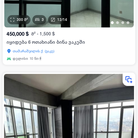
300
მ²
3
12
/
14
•
•
•
•
450,000
$
მ²
-
1,500
$
იყიდება 6 ოთახიანი ბინა ვაკეში
თამარაშვილის ქ. (ვაკე)
დელისი
10
წთ