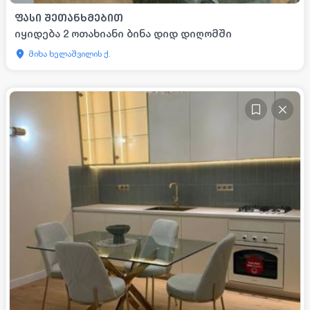
ᲤᲐᲡᲘ ᲨᲔᲗᲐᲜᲮᲛᲔᲑᲘᲗ
იყიდება 2 ოთახიანი ბინა დიდ დიღომში
მიხა ხელაშვილის ქ.