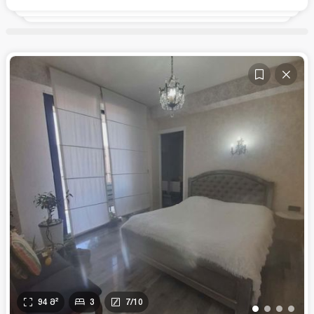
94
მ²
3
7
/
10
•
•
•
•