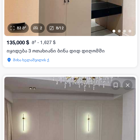
83
მ²
2
8
/
12
•
•
•
•
135,000
$
მ²
-
1,627
$
იყიდება 3 ოთახიანი ბინა დიდ დიღომში
მიხა ხელაშვილის ქ.