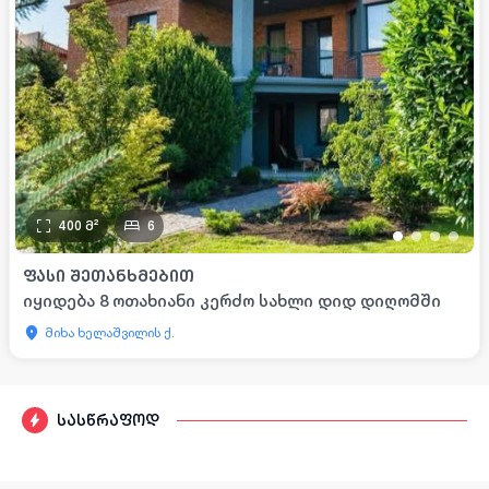
400
მ²
6
•
•
•
•
ᲤᲐᲡᲘ ᲨᲔᲗᲐᲜᲮᲛᲔᲑᲘᲗ
იყიდება 8 ოთახიანი კერძო სახლი დიდ დიღომში
მიხა ხელაშვილის ქ.
სასწრაფოდ