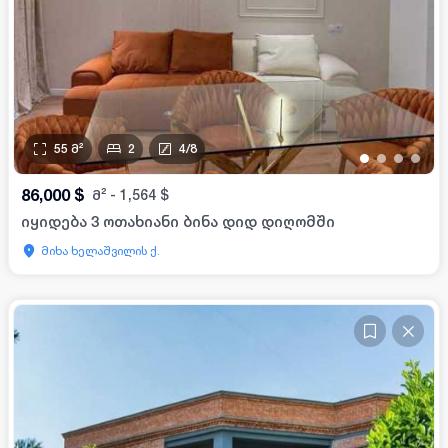
55
მ²
2
4
/
8
•
•
•
•
86,000
$
მ²
-
1,564
$
იყიდება 3 ოთახიანი ბინა დიდ დიღომში
მიხა ხელაშვილის ქ.