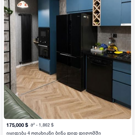
175,000
$
მ²
-
1,862
$
იყიდება 4 ოთახიანი ბინა დიდ დიღომში