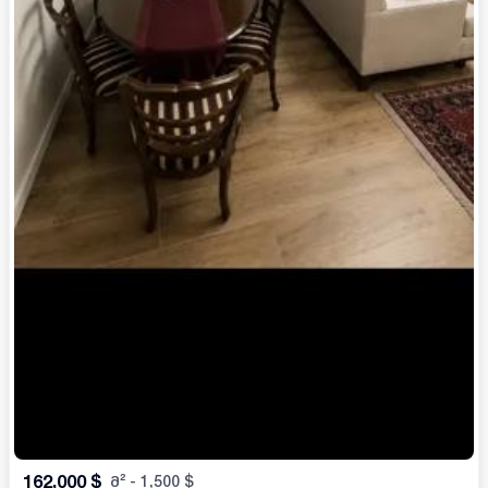
162,000
$
მ²
-
1,500
$