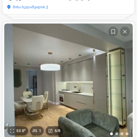
მიხა ხელაშვილის ქ.
53
მ²
1
6
/
8
•
•
•
•