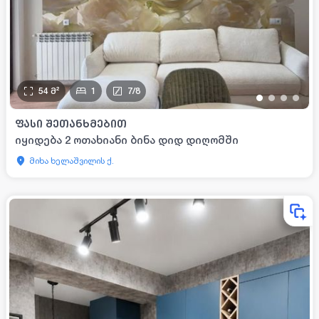
54
მ²
1
7
/
8
•
•
•
•
ᲤᲐᲡᲘ ᲨᲔᲗᲐᲜᲮᲛᲔᲑᲘᲗ
იყიდება 2 ოთახიანი ბინა დიდ დიღომში
მიხა ხელაშვილის ქ.