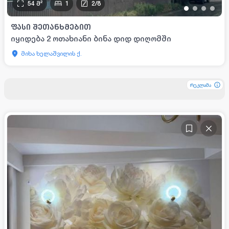
54
მ²
1
2
/
8
•
•
•
•
ᲤᲐᲡᲘ ᲨᲔᲗᲐᲜᲮᲛᲔᲑᲘᲗ
იყიდება 2 ოთახიანი ბინა დიდ დიღომში
მიხა ხელაშვილის ქ.
რეკლამა
რეკლამა
რეკლამა