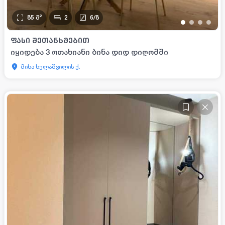
85
მ²
2
6
/
8
•
•
•
•
ᲤᲐᲡᲘ ᲨᲔᲗᲐᲜᲮᲛᲔᲑᲘᲗ
იყიდება 3 ოთახიანი ბინა დიდ დიღომში
მიხა ხელაშვილის ქ.