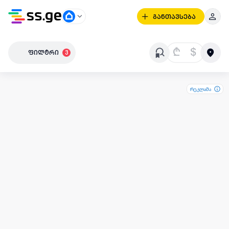
განთავსება
₾
$
ფილტრი
3
რეკლამა