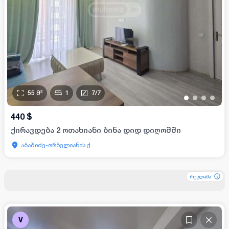
55
მ²
1
7
/
7
•
•
•
•
440
$
ქირავდება 2 ოთახიანი ბინა დიდ დიღომში
აბაშიძე-ორბელიანის ქ.
რეკლამა
რეკლამა
რეკლამა
V