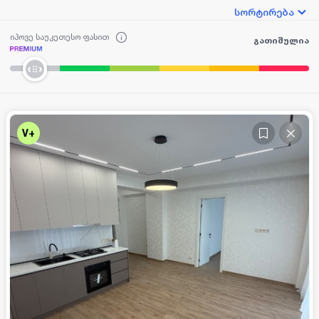
სორტირება
იპოვე საუკეთესო ფასით
გათიშულია
V+