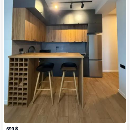
599
$