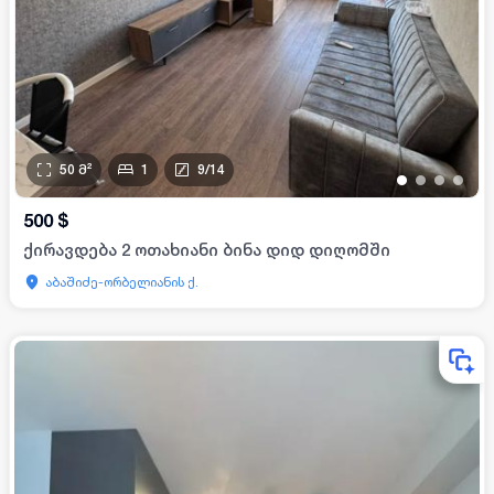
50
მ²
1
9
/
14
•
•
•
•
500
$
ქირავდება 2 ოთახიანი ბინა დიდ დიღომში
აბაშიძე-ორბელიანის ქ.