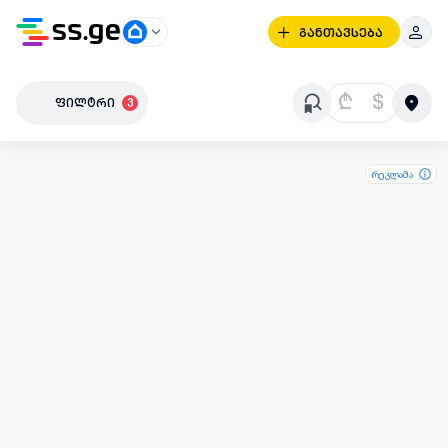
განთავსება
₾
$
ფილტრი
3
რეკლამა