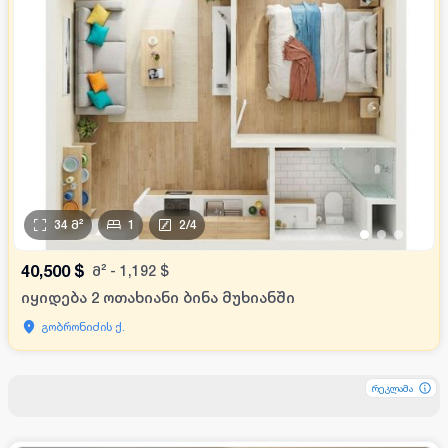
34
მ²
1
2
/
4
•
•
•
•
40,500
$
მ²
-
1,192
$
იყიდება 2 ოთახიანი ბინა მუხიანში
გობრონიძის ქ.
რეკლამა
რეკლამა
რეკლამა