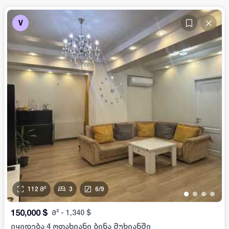
V
112
მ²
3
6
/
9
•
•
•
•
150,000
$
მ²
-
1,340
$
იყიდება 4 ოთახიანი ბინა მუხიანში