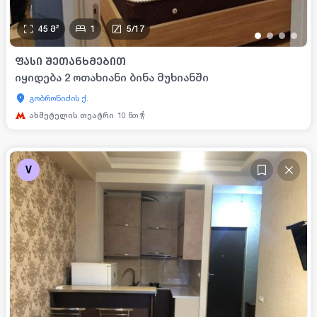
45
მ²
1
5
/
17
•
•
•
•
ᲤᲐᲡᲘ ᲨᲔᲗᲐᲜᲮᲛᲔᲑᲘᲗ
იყიდება 2 ოთახიანი ბინა მუხიანში
გობრონიძის ქ.
ახმეტელის თეატრი
10
წთ
V