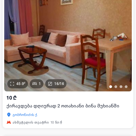
45
მ²
1
16
/
16
•
•
•
•
10
₾
ქირავდება დღიურად 2 ოთახიანი ბინა მუხიანში
გობრონიძის ქ.
ახმეტელის თეატრი
10
წთ