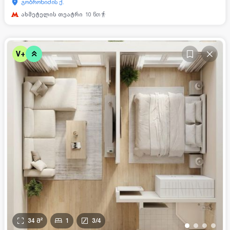
გობრონიძის ქ.
ახმეტელის თეატრი
10
წთ
V+
34
მ²
1
3
/
4
•
•
•
•