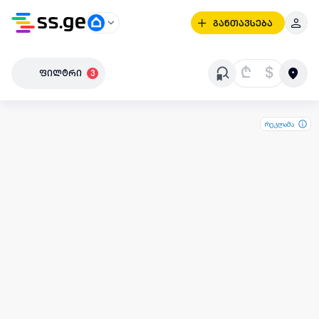
განთავსება
₾
$
ფილტრი
3
რეკლამა