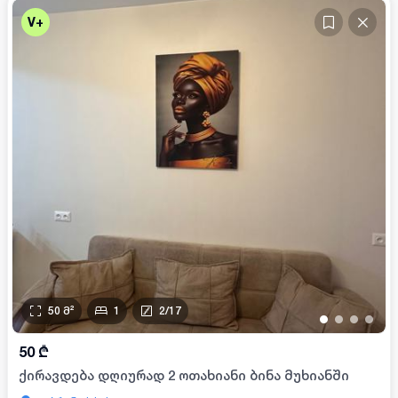
V+
50
მ²
1
2
/
17
•
•
•
•
50
₾
ქირავდება დღიურად 2 ოთახიანი ბინა მუხიანში