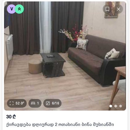
V
52
მ²
1
6
/
16
•
•
•
30
₾
ქირავდება დღიურად 2 ოთახიანი ბინა მუხიანში