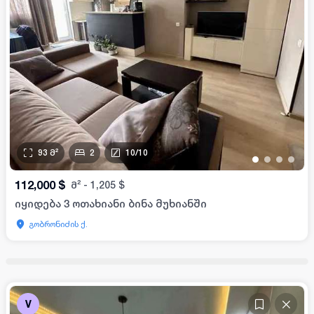
93
მ²
2
10
/
10
•
•
•
•
112,000
$
მ²
-
1,205
$
იყიდება 3 ოთახიანი ბინა მუხიანში
გობრონიძის ქ.
V