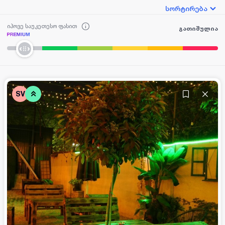
სორტირება
იპოვე საუკეთესო ფასით
გათიშულია
SV