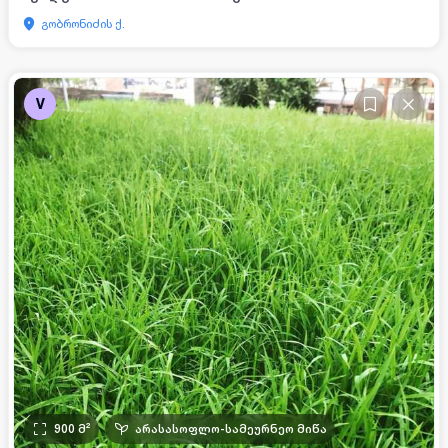
გობრონიძის ქ.
V
900
მ²
არასასოფლო-სამეურნეო მიწა