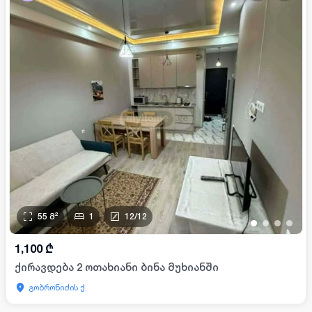
55
მ²
1
12
/
12
•
•
•
•
1,100
₾
ქირავდება 2 ოთახიანი ბინა მუხიანში
გობრონიძის ქ.