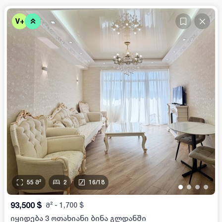
V+
55
მ²
2
16
/
18
•
•
•
•
93,500
$
მ²
-
1,700
$
იყიდება 3 ოთახიანი ბინა გლდანში