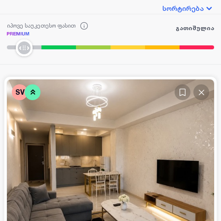
სორტირება
იპოვე საუკეთესო ფასით
გათიშულია
SV