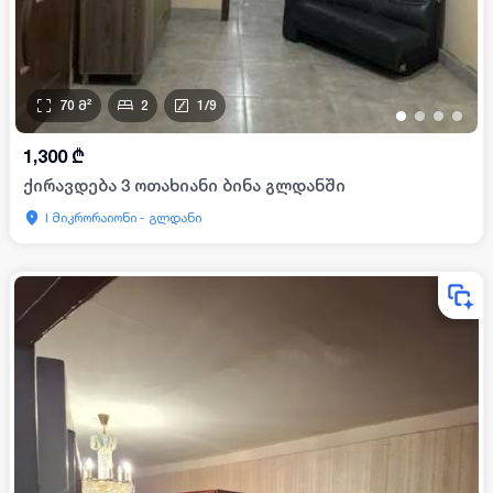
70
მ²
2
1
/
9
•
•
•
•
1,300
₾
ქირავდება 3 ოთახიანი ბინა გლდანში
I მიკრორაიონი - გლდანი