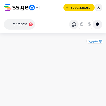
განთავსება
₾
$
ფილტრი
3
რეკლამა