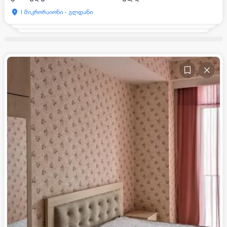
I მიკრორაიონი - გლდანი