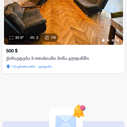
90
მ²
2
7
/
9
•
•
•
•
500
$
ქირავდება 3 ოთახიანი ბინა გლდანში
I მიკრორაიონი - გლდანი