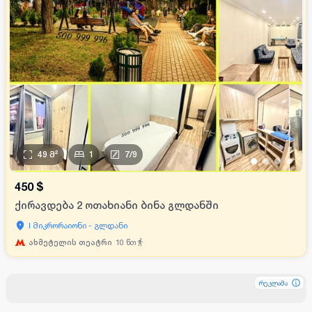
49
მ²
1
7
/
9
•
•
•
•
450
$
ქირავდება 2 ოთახიანი ბინა გლდანში
I მიკრორაიონი - გლდანი
ახმეტელის თეატრი
10
წთ
რეკლამა
რეკლამა
რეკლამა