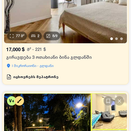
77
მ²
2
8
/
9
•
•
•
17,000
$
მ²
-
221
$
გირავდება 3 ოთახიანი ბინა გლდანში
I მიკრორაიონი - გლდანი
იცხოვრებს მეპატრონე
V+