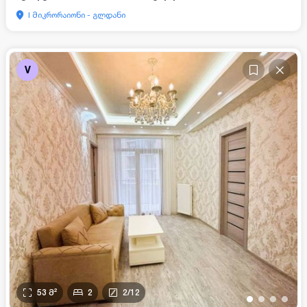
I მიკრორაიონი - გლდანი
V
53
მ²
2
2
/
12
•
•
•
•