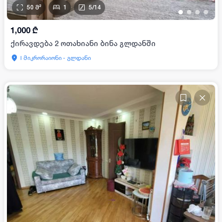
50
მ²
1
5
/
14
•
•
•
•
1,000
₾
ქირავდება 2 ოთახიანი ბინა გლდანში
I მიკრორაიონი - გლდანი