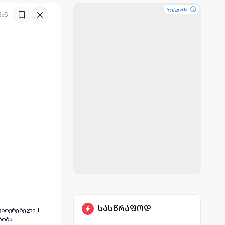
რეკლამა
რეკლამა
რეკლამა
წინ
სასწრაფოდ
აცხოვრებელი 1
ბობა,