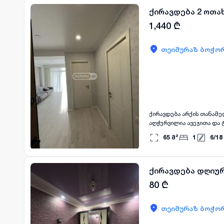
ქირავდება 2 ოთა
1,440
₾
თეიმურაზ ბოჭორ
ქირავდება არქის თანამ
აღჭურვილია ავეჯითა და 
65
მ²
1
6
/
18
ქირავდება დღიურ
80
₾
თეიმურაზ ბოჭორ