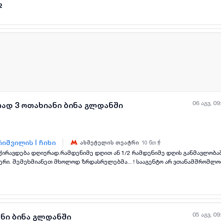
ber | GEO ✅ ENG ✅ RUS ✅
2
06 აგვ, 09
ად 3 ოთახიანი ბინა გლდანში
|
იშვილის I ჩიხი
ახმეტელის თეატრი
10
წთ
ყველა ფოტო
+
(
8
)
აფერი. შემეხმიანეთ მხოლოდ ზრდასრულებმა... ! სააგენტო არ ვთანამშრომლობ
ისთბის!!
05 აგვ, 09
ანი ბინა გლდანში