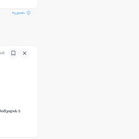
რეკლამა
რეკლამა
წინ
ბოჭორიშვილის 3