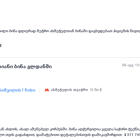
ყველა ფოტო
+
(
4
)
ლი ბინა დღიურად მეტრო ახმეტელთან ბინაში დაგხვდებათ ჰიგიენის ნივთებ
2
06 აგვ, 15
ხიანი ბინა გლდანში
|
იშვილის I ჩიხი
ახმეტელის თეატრი
10
წთ
ყველა ფოტო
+
(
6
)
ან ახლოს, ახალ აშენებულ კორპუსში. ბინა აღჭურვილია ყველა საჭირო ტექნი
ის გადახდით, დამატებითი დეტალებისთვის დამიკავშირდით. 📱511 749 036 ხატია /