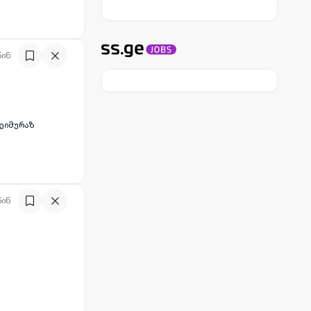
წინ
თეიმურაზ
წინ