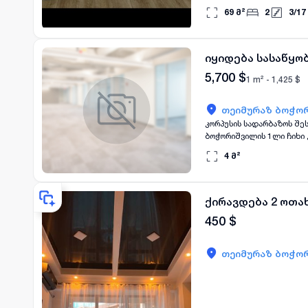
კონდიციონერი სააგენტოე
69
მ²
2
3
/
17
იყიდება სასაწყო
5,700
$
1 m² -
1,425
$
თეიმურაზ ბოჭორ
კორპუსის სადარბაზოს შე
ბოჭორიშვილის 1ლი ჩიხი 
4
მ²
ქირავდება 2 ოთა
450
$
თეიმურაზ ბოჭორ