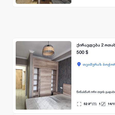
ქირავდება 2 ოთა
500
$
თეიმურაზ ბოჭორ
52
მ²
1
14
/
1