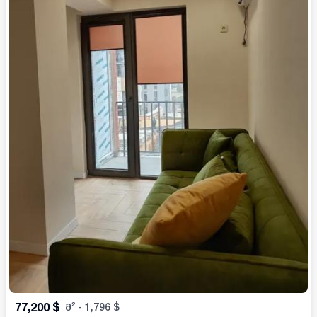
77,200
$
მ²
-
1,796
$