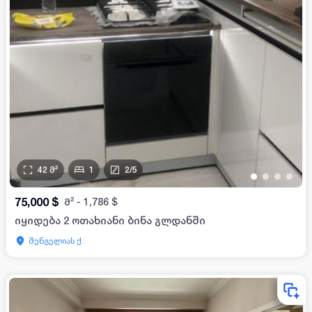
42
მ²
1
2
/
5
•
•
•
•
75,000
$
მ²
-
1,786
$
იყიდება 2 ოთახიანი ბინა გლდანში
შენგელიას ქ.