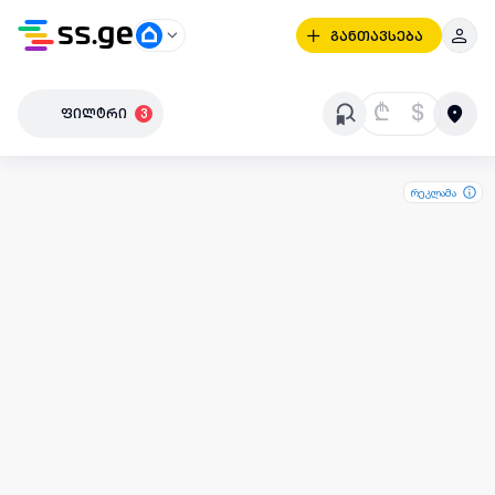
განთავსება
₾
$
ფილტრი
3
რეკლამა