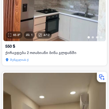
65
მ²
1
4
/
12
•
•
•
•
550
$
ქირავდება 2 ოთახიანი ბინა გლდანში
შენგელიას ქ.