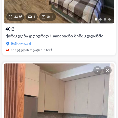
33
მ²
1
8
/
11
•
•
•
•
40
₾
ქირავდება დღიურად 1 ოთახიანი ბინა გლდანში
შენგელიას ქ.
ახმეტელის თეატრი
5
წთ