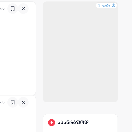
რეკლამა
რეკლამა
რეკლამა
წინ
წინ
სასწრაფოდ