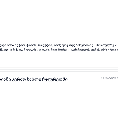
ყველა ფოტო
+
(
5
)
ული ბინა მეტროსტროის პროექტში, რომელიც მდებარეობს მე-6 სართულზე 7-
 82 კვ.მ-ს და მოიცავს 2 ოთახს, მათ შორის 1 საძინებელს. ბინას აქვს ერთი 
თ სივრცეს დასვენებისა და განტვირთვისთვის. ახალი შენობა უზრუნველყო
მოს. ბინა გამოირჩევა ნათელი და ჰარმონიული განლაგებით, რაც ქმნის მყ
ც აფასებს სიმშვიდესა და თანამედროვე სტანდარტებს.
14 საათის 
ხიანი კერძო სახლი ჩუღურეთში