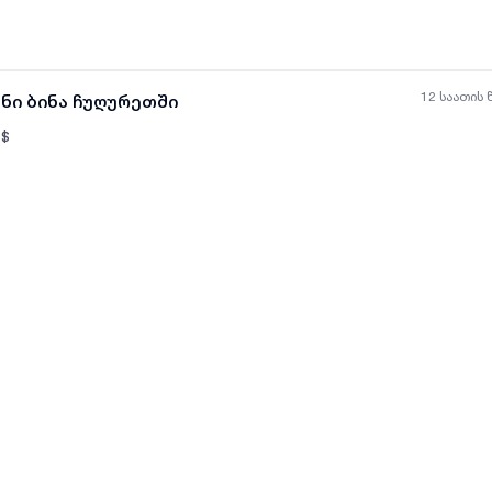
12 საათის 
ანი ბინა ჩუღურეთში
$
ყველა ფოტო
+
(
4
)