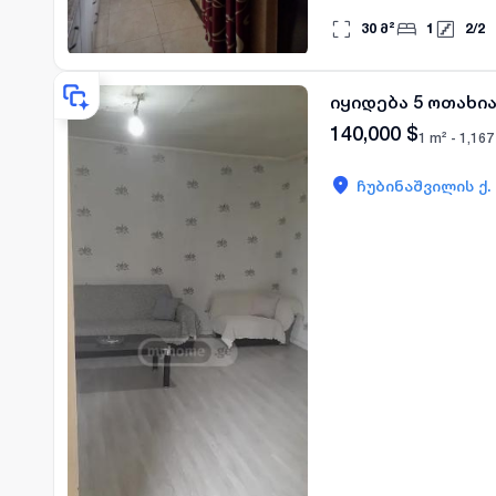
30
მ²
1
2
/
2
იყიდება 5 ოთახი
140,000
$
1 m² -
1,167
ჩუბინაშვილის ქ.