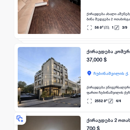
ქირავდება ახალი აშენებ
ბინა შედგება 2 ოთახისგა
სიმყუდროვეს ქმნის. ახა
56
მ²
1
3
/
9
ბინა იდეალურია მათთვის,
დამიკავშირდეთ whatsap
ქირავდება კომე
37,000
$
ჩუბინაშვილის ქ.
ქირავდება უნივერსალური კომერციული 
ფართი ჩუბინაშვილის ქუჩაზე, იდეალური 
4 • 🛏 საძინებლები: 10 
2552
მ²
4
/
4
🅿️ პარკინგი: ღია, 40 მანქანაზე გათვლილი 📍 მდებარეობს ჩუბინაშვილის
USD
ქირავდება 2 ოთა
700
$