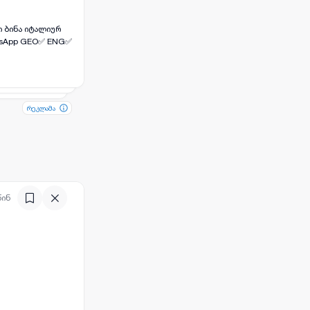
atsApp GEO✅ ENG✅
რეკლამა
რეკლამა
წინ