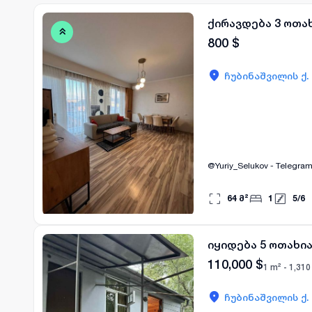
ქირავდება 3 ოთა
800
$
ჩუბინაშვილის ქ.
@Yuriy_Selukov - Telegram 
64
მ²
1
5
/
6
იყიდება 5 ოთახი
110,000
$
1 m² -
1,310
ჩუბინაშვილის ქ.